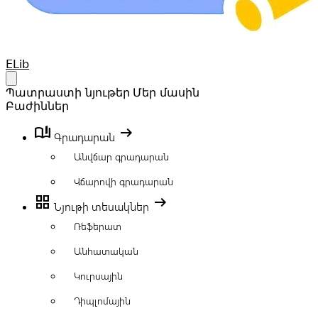
Your Company
ELib
Open main menu
Պատրաստի նյութեր
Մեր մասին
Բաժիններ
book_ribbon
arrow_right_alt
Գրադարան
Անվճար գրադարան
Վճարովի գրադարան
grid_view
arrow_right_alt
Նյութի տեսակներ
Ռեֆերատ
Անհատական
Կուրսային
Դիպլոմային