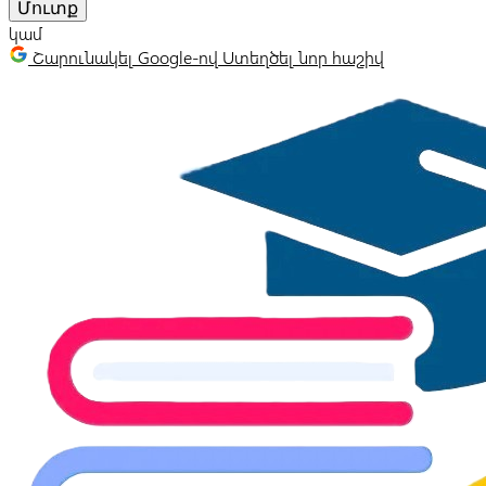
Մուտք
կամ
Շարունակել Google-ով
Ստեղծել նոր հաշիվ