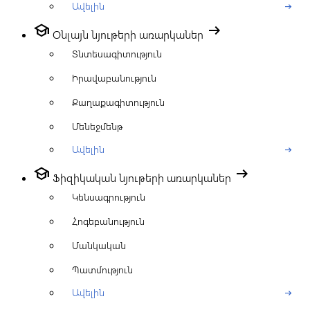
Ավելին
arrow_right_alt
school
arrow_right_alt
Օնլայն նյութերի առարկաներ
Տնտեսագիտություն
Իրավաբանություն
Քաղաքագիտություն
Մենեջմենթ
Ավելին
arrow_right_alt
school
arrow_right_alt
Ֆիզիկական նյութերի առարկաներ
Կենսագրություն
Հոգեբանություն
Մանկական
Պատմություն
Ավելին
arrow_right_alt