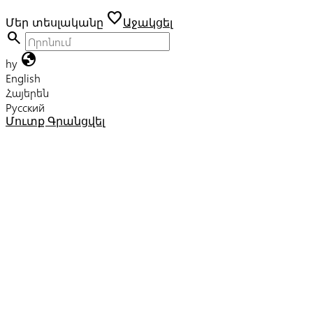
favorite
Մեր տեսլականը
Աջակցել
search
globe
hy
English
Հայերեն
Русский
Մուտք
Գրանցվել