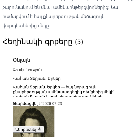
շարունակում են մնալ ամենաընթերցվողներից։ Նա
համարվում է հայ քնարերգության մեծագույն
վարպետներից մեկը։
(5)
Հեղինակի գրքերը
Օնլայն
Գրականություն
Վահան Տերյան․ Երկեր
Վահան Տերյան․ Երկեր — հայ նորագույն
քնարերգության ամենաազդեցիկ դեմքերից մեկի՝
Վահան Տերյան-ի ստեղծագործությունների
ամբողջական կամ համահավաք ժողովածուն է,
Թարմացվել է՝ 2026-07-23
որտեղ ընդգրկված են նրա բանաստեղծությունները,
քնարական շարքերը և տարբեր տարիների գրական
գործերը, որոնք միասին ձևավորում են Տերյանի
յուրահատուկ գեղարվեստական աշխարհը։ Այս
ժողովածուն առանձնանում է խորապես
download
Ներբեռնել
զգացմունքային, երաժշտական և խորհրդանշական
լեզվով, որտեղ գերակշռում են մելանխոլիկ