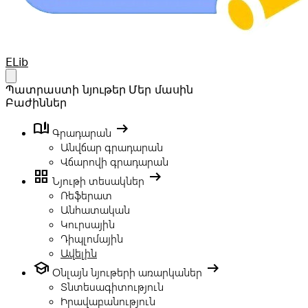
Your Company
ELib
Open main menu
Պատրաստի նյութեր
Մեր մասին
Բաժիններ
book_ribbon
arrow_right_alt
Գրադարան
Անվճար գրադարան
Վճարովի գրադարան
grid_view
arrow_right_alt
Նյութի տեսակներ
Ռեֆերատ
Անհատական
Կուրսային
Դիպլոմային
Ավելին
school
arrow_right_alt
Օնլայն նյութերի առարկաներ
Տնտեսագիտություն
Իրավաբանություն