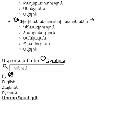
Քաղաքագիտություն
Մենեջմենթ
Ավելին
school
arrow_right_alt
Ֆիզիկական նյութերի առարկաներ
Կենսագրություն
Հոգեբանություն
Մանկական
Պատմություն
Ավելին
favorite
Մեր տեսլականը
Աջակցել
search
globe
hy
English
Հայերեն
Русский
Մուտք
Գրանցվել