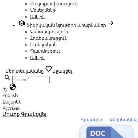
Քաղաքագիտություն
Մենեջմենթ
Ավելին
school
arrow_right_alt
Ֆիզիկական նյութերի առարկաներ
Կենսագրություն
Հոգեբանություն
Մանկական
Պատմություն
Ավելին
favorite
Մեր տեսլականը
Աջակցել
search
globe
hy
English
Հայերեն
Русский
Մուտք
Գրանցվել
Գլխավոր
›
Հեղինակնե