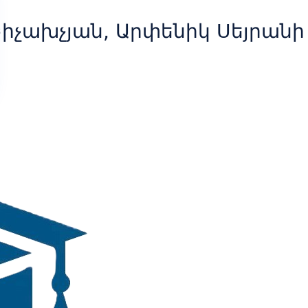
իչախչյան, Արփենիկ Սեյրանի