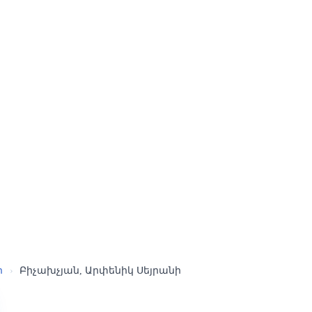
ր
›
Բիչախչյան, Արփենիկ Սեյրանի