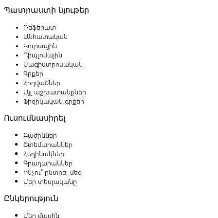
Պատրաստի նյութեր
Ռեֆերատ
Անհատական
Կուրսային
Դիպլոմային
Մագիստրոսական
Գրքեր
Հոդվածներ
Այլ աշխատանքներ
Ֆիզիկական գրքեր
Ուսումնասիրել
Բաժիններ
Շտեմարաններ
Հեղինակներ
Գրադարաններ
Ինչու՞ ընտրել մեզ
Մեր տեսլականը
Ընկերություն
Մեր մասին