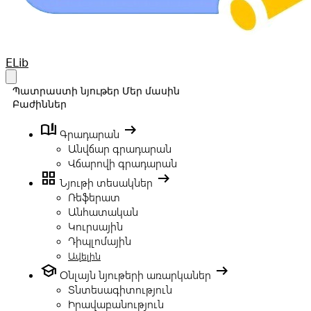
Your Company
ELib
Open main menu
Պատրաստի նյութեր
Մեր մասին
Բաժիններ
book_ribbon
arrow_right_alt
Գրադարան
Անվճար գրադարան
Վճարովի գրադարան
grid_view
arrow_right_alt
Նյութի տեսակներ
Ռեֆերատ
Անհատական
Կուրսային
Դիպլոմային
Ավելին
school
arrow_right_alt
Օնլայն նյութերի առարկաներ
Տնտեսագիտություն
Իրավաբանություն