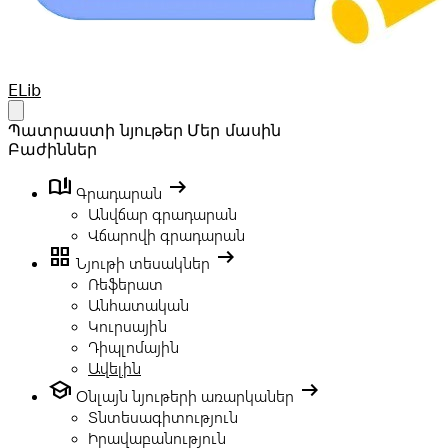
Your Company
ELib
Open main menu
Պատրաստի նյութեր
Մեր մասին
Բաժիններ
book_ribbon
arrow_right_alt
Գրադարան
Անվճար գրադարան
Վճարովի գրադարան
grid_view
arrow_right_alt
Նյութի տեսակներ
Ռեֆերատ
Անհատական
Կուրսային
Դիպլոմային
Ավելին
school
arrow_right_alt
Օնլայն նյութերի առարկաներ
Տնտեսագիտություն
Իրավաբանություն