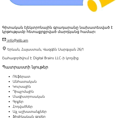
Գիտական էլեկտրոնային գրադարանը նախատեսված է
կրթությամբ հետաքրքրված մարդկանց համար:
mail
info@elib.am
location_on
Երևան, Հայաստան, Վազգեն Սարգսյան 26/1
Շահագործվում է Digital Brains LLC-ի կողմից
Պատրաստի նյութեր
Ռեֆերատ
Անհատական
Կուրսային
Դիպլոմային
Մագիստրոսական
Գրքեր
Հոդվածներ
Այլ աշխատանքներ
Ֆիզիկական գրքեր