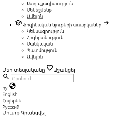
Քաղաքագիտություն
Մենեջմենթ
Ավելին
school
arrow_right_alt
Ֆիզիկական նյութերի առարկաներ
Կենսագրություն
Հոգեբանություն
Մանկական
Պատմություն
Ավելին
favorite
Մեր տեսլականը
Աջակցել
search
globe
hy
English
Հայերեն
Русский
Մուտք
Գրանցվել