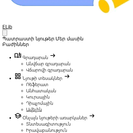
Your Company
ELib
Open main menu
Պատրաստի նյութեր
Մեր մասին
Բաժիններ
book_ribbon
arrow_right_alt
Գրադարան
Անվճար գրադարան
Վճարովի գրադարան
grid_view
arrow_right_alt
Նյութի տեսակներ
Ռեֆերատ
Անհատական
Կուրսային
Դիպլոմային
Ավելին
school
arrow_right_alt
Օնլայն նյութերի առարկաներ
Տնտեսագիտություն
Իրավաբանություն