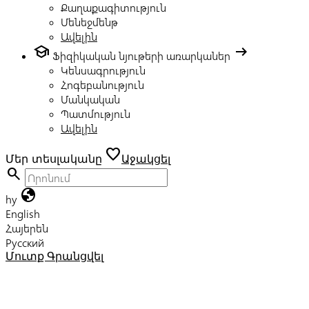
Քաղաքագիտություն
Մենեջմենթ
Ավելին
school
arrow_right_alt
Ֆիզիկական նյութերի առարկաներ
Կենսագրություն
Հոգեբանություն
Մանկական
Պատմություն
Ավելին
favorite
Մեր տեսլականը
Աջակցել
search
globe
hy
English
Հայերեն
Русский
Մուտք
Գրանցվել