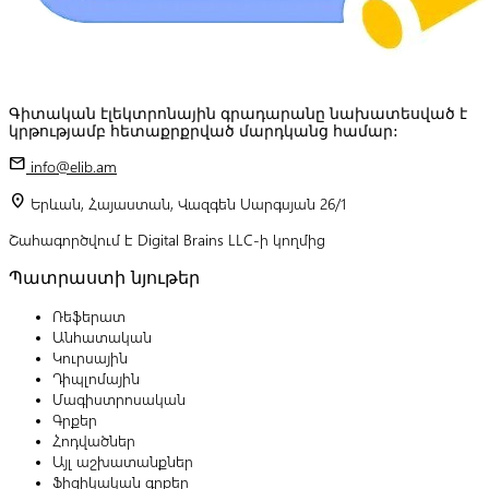
Գիտական էլեկտրոնային գրադարանը նախատեսված է
կրթությամբ հետաքրքրված մարդկանց համար:
mail
info@elib.am
location_on
Երևան, Հայաստան, Վազգեն Սարգսյան 26/1
Շահագործվում է Digital Brains LLC-ի կողմից
Պատրաստի նյութեր
Ռեֆերատ
Անհատական
Կուրսային
Դիպլոմային
Մագիստրոսական
Գրքեր
Հոդվածներ
Այլ աշխատանքներ
Ֆիզիկական գրքեր