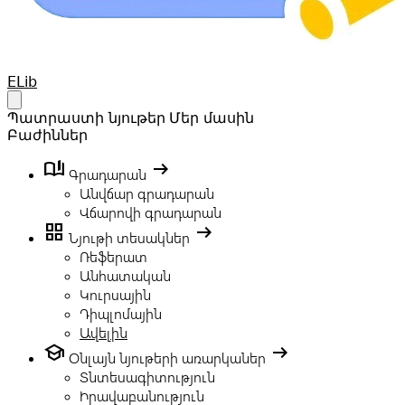
Your Company
ELib
Open main menu
Պատրաստի նյութեր
Մեր մասին
Բաժիններ
book_ribbon
arrow_right_alt
Գրադարան
Անվճար գրադարան
Վճարովի գրադարան
grid_view
arrow_right_alt
Նյութի տեսակներ
Ռեֆերատ
Անհատական
Կուրսային
Դիպլոմային
Ավելին
school
arrow_right_alt
Օնլայն նյութերի առարկաներ
Տնտեսագիտություն
Իրավաբանություն