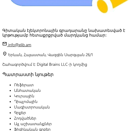
Գիտական էլեկտրոնային գրադարանը նախատեսված է
կրթությամբ հետաքրքրված մարդկանց համար:
mail
info@elib.am
location_on
Երևան, Հայաստան, Վազգեն Սարգսյան 26/1
Շահագործվում է Digital Brains LLC-ի կողմից
Պատրաստի նյութեր
Ռեֆերատ
Անհատական
Կուրսային
Դիպլոմային
Մագիստրոսական
Գրքեր
Հոդվածներ
Այլ աշխատանքներ
Ֆիզիկական գրքեր