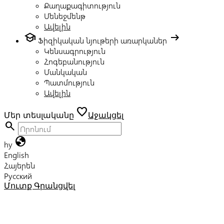
Քաղաքագիտություն
Մենեջմենթ
Ավելին
school
arrow_right_alt
Ֆիզիկական նյութերի առարկաներ
Կենսագրություն
Հոգեբանություն
Մանկական
Պատմություն
Ավելին
favorite
Մեր տեսլականը
Աջակցել
search
globe
hy
English
Հայերեն
Русский
Մուտք
Գրանցվել