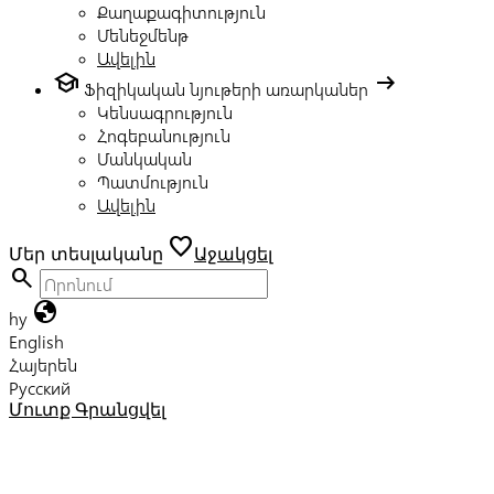
Քաղաքագիտություն
Մենեջմենթ
Ավելին
school
arrow_right_alt
Ֆիզիկական նյութերի առարկաներ
Կենսագրություն
Հոգեբանություն
Մանկական
Պատմություն
Ավելին
favorite
Մեր տեսլականը
Աջակցել
search
globe
hy
English
Հայերեն
Русский
Մուտք
Գրանցվել