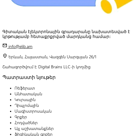
Գիտական էլեկտրոնային գրադարանը նախատեսված է
կրթությամբ հետաքրքրված մարդկանց համար:
mail
info@elib.am
location_on
Երևան, Հայաստան, Վազգեն Սարգսյան 26/1
Շահագործվում է Digital Brains LLC-ի կողմից
Պատրաստի նյութեր
Ռեֆերատ
Անհատական
Կուրսային
Դիպլոմային
Մագիստրոսական
Գրքեր
Հոդվածներ
Այլ աշխատանքներ
Ֆիզիկական գրքեր