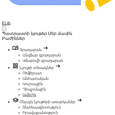
Your Company
ELib
Open main menu
Պատրաստի նյութեր
Մեր մասին
Բաժիններ
book_ribbon
arrow_right_alt
Գրադարան
Անվճար գրադարան
Վճարովի գրադարան
grid_view
arrow_right_alt
Նյութի տեսակներ
Ռեֆերատ
Անհատական
Կուրսային
Դիպլոմային
Ավելին
school
arrow_right_alt
Օնլայն նյութերի առարկաներ
Տնտեսագիտություն
Իրավաբանություն