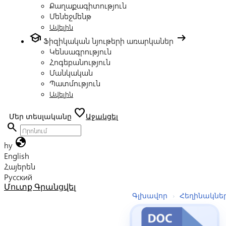
Քաղաքագիտություն
Մենեջմենթ
Ավելին
school
arrow_right_alt
Ֆիզիկական նյութերի առարկաներ
Կենսագրություն
Հոգեբանություն
Մանկական
Պատմություն
Ավելին
favorite
Մեր տեսլականը
Աջակցել
search
globe
hy
English
Հայերեն
Русский
Մուտք
Գրանցվել
Գլխավոր
›
Հեղինակնե