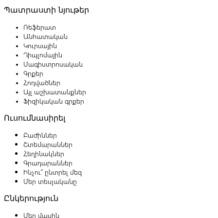
Պատրաստի նյութեր
Ռեֆերատ
Անհատական
Կուրսային
Դիպլոմային
Մագիստրոսական
Գրքեր
Հոդվածներ
Այլ աշխատանքներ
Ֆիզիկական գրքեր
Ուսումնասիրել
Բաժիններ
Շտեմարաններ
Հեղինակներ
Գրադարաններ
Ինչու՞ ընտրել մեզ
Մեր տեսլականը
Ընկերություն
Մեր մասին