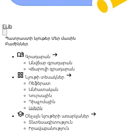
Your Company
ELib
Open main menu
Պատրաստի նյութեր
Մեր մասին
Բաժիններ
book_ribbon
arrow_right_alt
Գրադարան
Անվճար գրադարան
Վճարովի գրադարան
grid_view
arrow_right_alt
Նյութի տեսակներ
Ռեֆերատ
Անհատական
Կուրսային
Դիպլոմային
Ավելին
school
arrow_right_alt
Օնլայն նյութերի առարկաներ
Տնտեսագիտություն
Իրավաբանություն