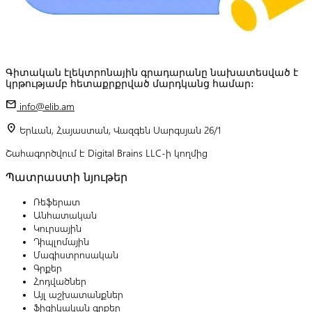
Գիտական էլեկտրոնային գրադարանը նախատեսված է
կրթությամբ հետաքրքրված մարդկանց համար:
mail
info@elib.am
location_on
Երևան, Հայաստան, Վազգեն Սարգսյան 26/1
Շահագործվում է Digital Brains LLC-ի կողմից
Պատրաստի նյութեր
Ռեֆերատ
Անհատական
Կուրսային
Դիպլոմային
Մագիստրոսական
Գրքեր
Հոդվածներ
Այլ աշխատանքներ
Ֆիզիկական գրքեր