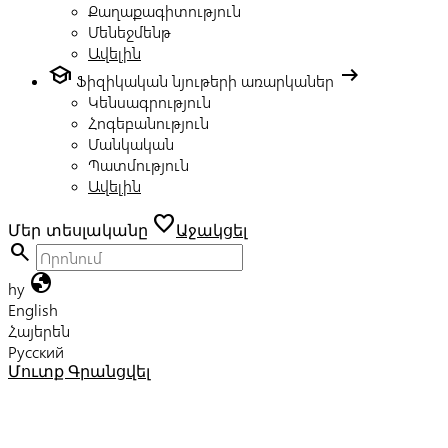
Քաղաքագիտություն
Մենեջմենթ
Ավելին
school
arrow_right_alt
Ֆիզիկական նյութերի առարկաներ
Կենսագրություն
Հոգեբանություն
Մանկական
Պատմություն
Ավելին
favorite
Մեր տեսլականը
Աջակցել
search
globe
hy
English
Հայերեն
Русский
Մուտք
Գրանցվել