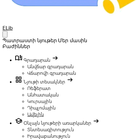
Your Company
ELib
Open main menu
Պատրաստի նյութեր
Մեր մասին
Բաժիններ
book_ribbon
arrow_right_alt
Գրադարան
Անվճար գրադարան
Վճարովի գրադարան
grid_view
arrow_right_alt
Նյութի տեսակներ
Ռեֆերատ
Անհատական
Կուրսային
Դիպլոմային
Ավելին
school
arrow_right_alt
Օնլայն նյութերի առարկաներ
Տնտեսագիտություն
Իրավաբանություն