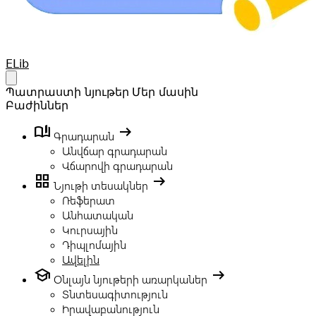
Your Company
ELib
Open main menu
Պատրաստի նյութեր
Մեր մասին
Բաժիններ
book_ribbon
arrow_right_alt
Գրադարան
Անվճար գրադարան
Վճարովի գրադարան
grid_view
arrow_right_alt
Նյութի տեսակներ
Ռեֆերատ
Անհատական
Կուրսային
Դիպլոմային
Ավելին
school
arrow_right_alt
Օնլայն նյութերի առարկաներ
Տնտեսագիտություն
Իրավաբանություն