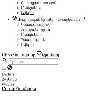
Քաղաքագիտություն
Մենեջմենթ
Ավելին
school
arrow_right_alt
Ֆիզիկական նյութերի առարկաներ
Կենսագրություն
Հոգեբանություն
Մանկական
Պատմություն
Ավելին
favorite
Մեր տեսլականը
Աջակցել
search
globe
hy
English
Հայերեն
Русский
Մուտք
Գրանցվել