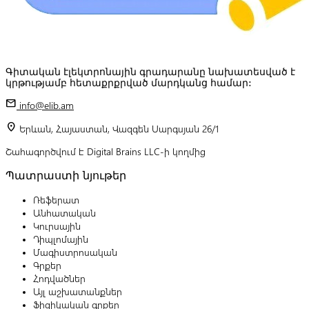
Գիտական էլեկտրոնային գրադարանը նախատեսված է
կրթությամբ հետաքրքրված մարդկանց համար:
mail
info@elib.am
location_on
Երևան, Հայաստան, Վազգեն Սարգսյան 26/1
Շահագործվում է Digital Brains LLC-ի կողմից
Պատրաստի նյութեր
Ռեֆերատ
Անհատական
Կուրսային
Դիպլոմային
Մագիստրոսական
Գրքեր
Հոդվածներ
Այլ աշխատանքներ
Ֆիզիկական գրքեր