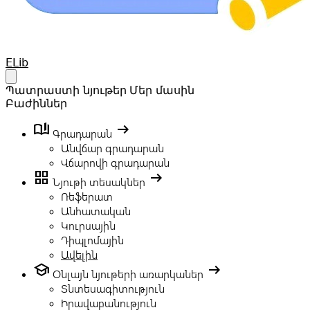
Your Company
ELib
Open main menu
Պատրաստի նյութեր
Մեր մասին
Բաժիններ
book_ribbon
arrow_right_alt
Գրադարան
Անվճար գրադարան
Վճարովի գրադարան
grid_view
arrow_right_alt
Նյութի տեսակներ
Ռեֆերատ
Անհատական
Կուրսային
Դիպլոմային
Ավելին
school
arrow_right_alt
Օնլայն նյութերի առարկաներ
Տնտեսագիտություն
Իրավաբանություն