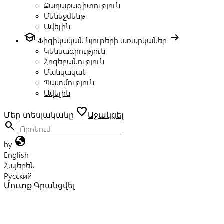
Քաղաքագիտություն
Մենեջմենթ
Ավելին
school
arrow_right_alt
Ֆիզիկական նյութերի առարկաներ
Կենսագրություն
Հոգեբանություն
Մանկական
Պատմություն
Ավելին
favorite
Մեր տեսլականը
Աջակցել
search
globe
hy
English
Հայերեն
Русский
Մուտք
Գրանցվել