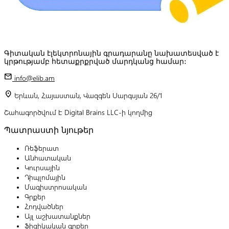
Գիտական էլեկտրոնային գրադարանը նախատեսված է
կրթությամբ հետաքրքրված մարդկանց համար:
mail
info@elib.am
location_on
Երևան, Հայաստան, Վազգեն Սարգսյան 26/1
Շահագործվում է Digital Brains LLC-ի կողմից
Պատրաստի նյութեր
Ռեֆերատ
Անհատական
Կուրսային
Դիպլոմային
Մագիստրոսական
Գրքեր
Հոդվածներ
Այլ աշխատանքներ
Ֆիզիկական գրքեր