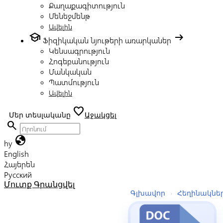
Քաղաքագիտություն
Մենեջմենթ
Ավելին
school
arrow_right_alt
Ֆիզիկական նյութերի առարկաներ
Կենսագրություն
Հոգեբանություն
Մանկական
Պատմություն
Ավելին
favorite
Մեր տեսլականը
Աջակցել
search
globe
hy
English
Հայերեն
Русский
Մուտք
Գրանցվել
Գլխավոր
›
Հեղինակնե