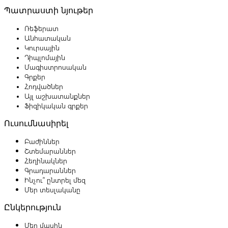
Պատրաստի նյութեր
Ռեֆերատ
Անհատական
Կուրսային
Դիպլոմային
Մագիստրոսական
Գրքեր
Հոդվածներ
Այլ աշխատանքներ
Ֆիզիկական գրքեր
Ուսումնասիրել
Բաժիններ
Շտեմարաններ
Հեղինակներ
Գրադարաններ
Ինչու՞ ընտրել մեզ
Մեր տեսլականը
Ընկերություն
Մեր մասին