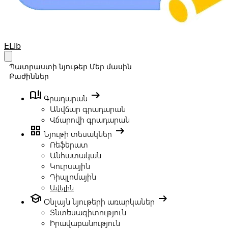
Your Company
ELib
Open main menu
Պատրաստի նյութեր
Մեր մասին
Բաժիններ
book_ribbon
arrow_right_alt
Գրադարան
Անվճար գրադարան
Վճարովի գրադարան
grid_view
arrow_right_alt
Նյութի տեսակներ
Ռեֆերատ
Անհատական
Կուրսային
Դիպլոմային
Ավելին
school
arrow_right_alt
Օնլայն նյութերի առարկաներ
Տնտեսագիտություն
Իրավաբանություն