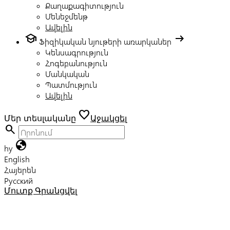
Քաղաքագիտություն
Մենեջմենթ
Ավելին
school
arrow_right_alt
Ֆիզիկական նյութերի առարկաներ
Կենսագրություն
Հոգեբանություն
Մանկական
Պատմություն
Ավելին
favorite
Մեր տեսլականը
Աջակցել
search
globe
hy
English
Հայերեն
Русский
Մուտք
Գրանցվել