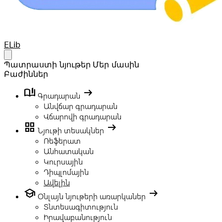
Your Company
ELib
Open main menu
Պատրաստի նյութեր
Մեր մասին
Բաժիններ
book_ribbon
arrow_right_alt
Գրադարան
Անվճար գրադարան
Վճարովի գրադարան
grid_view
arrow_right_alt
Նյութի տեսակներ
Ռեֆերատ
Անհատական
Կուրսային
Դիպլոմային
Ավելին
school
arrow_right_alt
Օնլայն նյութերի առարկաներ
Տնտեսագիտություն
Իրավաբանություն