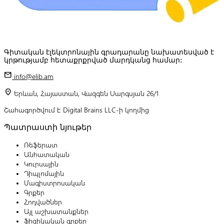
Գիտական էլեկտրոնային գրադարանը նախատեսված է
կրթությամբ հետաքրքրված մարդկանց համար:
mail
info@elib.am
location_on
Երևան, Հայաստան, Վազգեն Սարգսյան 26/1
Շահագործվում է Digital Brains LLC-ի կողմից
Պատրաստի նյութեր
Ռեֆերատ
Անհատական
Կուրսային
Դիպլոմային
Մագիստրոսական
Գրքեր
Հոդվածներ
Այլ աշխատանքներ
Ֆիզիկական գրքեր