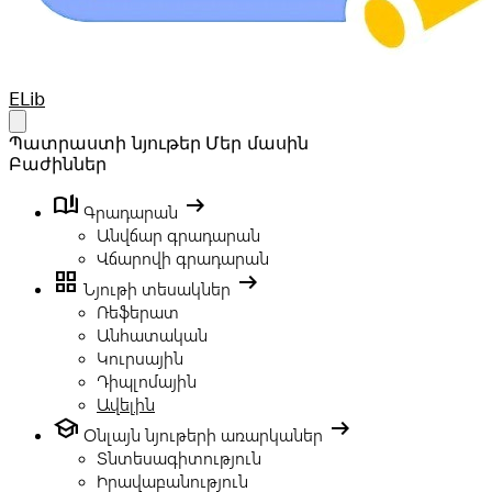
Your Company
ELib
Open main menu
Պատրաստի նյութեր
Մեր մասին
Բաժիններ
book_ribbon
arrow_right_alt
Գրադարան
Անվճար գրադարան
Վճարովի գրադարան
grid_view
arrow_right_alt
Նյութի տեսակներ
Ռեֆերատ
Անհատական
Կուրսային
Դիպլոմային
Ավելին
school
arrow_right_alt
Օնլայն նյութերի առարկաներ
Տնտեսագիտություն
Իրավաբանություն