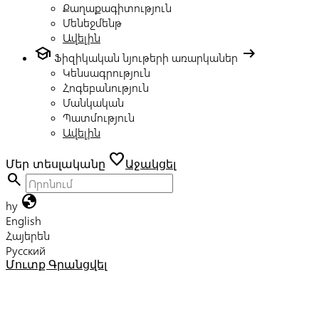
Քաղաքագիտություն
Մենեջմենթ
Ավելին
school
arrow_right_alt
Ֆիզիկական նյութերի առարկաներ
Կենսագրություն
Հոգեբանություն
Մանկական
Պատմություն
Ավելին
favorite
Մեր տեսլականը
Աջակցել
search
globe
hy
English
Հայերեն
Русский
Մուտք
Գրանցվել