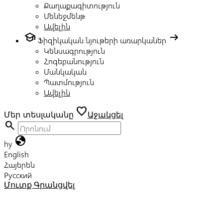
Քաղաքագիտություն
Մենեջմենթ
Ավելին
school
arrow_right_alt
Ֆիզիկական նյութերի առարկաներ
Կենսագրություն
Հոգեբանություն
Մանկական
Պատմություն
Ավելին
favorite
Մեր տեսլականը
Աջակցել
search
globe
hy
English
Հայերեն
Русский
Մուտք
Գրանցվել