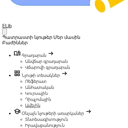
Your Company
ELib
Open main menu
Պատրաստի նյութեր
Մեր մասին
Բաժիններ
book_ribbon
arrow_right_alt
Գրադարան
Անվճար գրադարան
Վճարովի գրադարան
grid_view
arrow_right_alt
Նյութի տեսակներ
Ռեֆերատ
Անհատական
Կուրսային
Դիպլոմային
Ավելին
school
arrow_right_alt
Օնլայն նյութերի առարկաներ
Տնտեսագիտություն
Իրավաբանություն