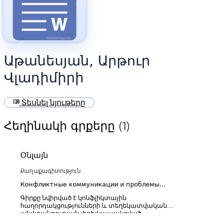
Աթանեսյան, Արթուր
Վլադիմիրի
menu_book
Տեսնել նյութերը
(1)
Հեղինակի գրքերը
Օնլայն
Քաղաքագիտություն
Конфликтные коммуникации и проблемы
информационной безопасности
Գիրքը նվիրված է կոնֆլիկտային
հաղորդակցությունների և տեղեկատվական
անվտանգության փոխկապակցված