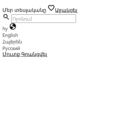
favorite
Մեր տեսլականը
Աջակցել
search
globe
hy
English
Հայերեն
Русский
Մուտք
Գրանցվել