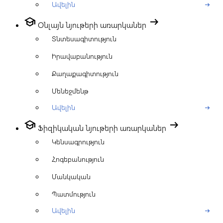
Ավելին
arrow_right_alt
school
arrow_right_alt
Օնլայն նյութերի առարկաներ
Տնտեսագիտություն
Իրավաբանություն
Քաղաքագիտություն
Մենեջմենթ
Ավելին
arrow_right_alt
school
arrow_right_alt
Ֆիզիկական նյութերի առարկաներ
Կենսագրություն
Հոգեբանություն
Մանկական
Պատմություն
Ավելին
arrow_right_alt