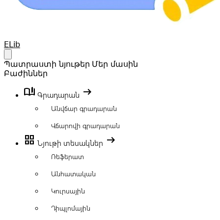
Your Company
ELib
Open main menu
Պատրաստի նյութեր
Մեր մասին
Բաժիններ
book_ribbon
arrow_right_alt
Գրադարան
Անվճար գրադարան
Վճարովի գրադարան
grid_view
arrow_right_alt
Նյութի տեսակներ
Ռեֆերատ
Անհատական
Կուրսային
Դիպլոմային