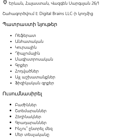
location_on
Երևան, Հայաստան, Վազգեն Սարգսյան 26/1
Շահագործվում է Digital Brains LLC-ի կողմից
Պատրաստի նյութեր
Ռեֆերատ
Անհատական
Կուրսային
Դիպլոմային
Մագիստրոսական
Գրքեր
Հոդվածներ
Այլ աշխատանքներ
Ֆիզիկական գրքեր
Ուսումնասիրել
Բաժիններ
Շտեմարաններ
Հեղինակներ
Գրադարաններ
Ինչու՞ ընտրել մեզ
Մեր տեսլականը