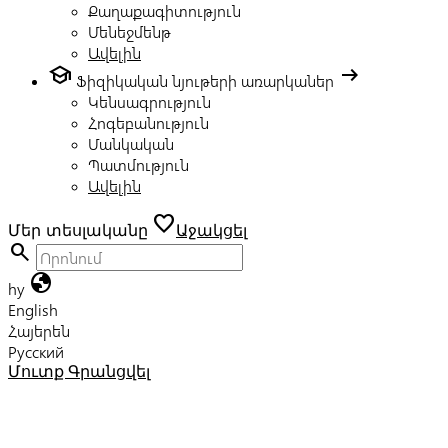
Քաղաքագիտություն
Մենեջմենթ
Ավելին
school
arrow_right_alt
Ֆիզիկական նյութերի առարկաներ
Կենսագրություն
Հոգեբանություն
Մանկական
Պատմություն
Ավելին
favorite
Մեր տեսլականը
Աջակցել
search
globe
hy
English
Հայերեն
Русский
Մուտք
Գրանցվել