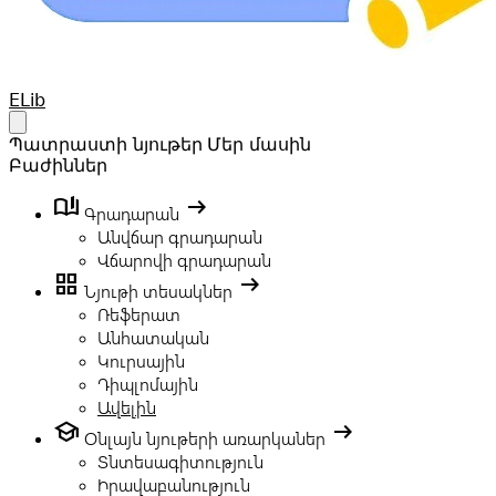
Your Company
ELib
Open main menu
Պատրաստի նյութեր
Մեր մասին
Բաժիններ
book_ribbon
arrow_right_alt
Գրադարան
Անվճար գրադարան
Վճարովի գրադարան
grid_view
arrow_right_alt
Նյութի տեսակներ
Ռեֆերատ
Անհատական
Կուրսային
Դիպլոմային
Ավելին
school
arrow_right_alt
Օնլայն նյութերի առարկաներ
Տնտեսագիտություն
Իրավաբանություն