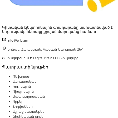
Գիտական էլեկտրոնային գրադարանը նախատեսված է
կրթությամբ հետաքրքրված մարդկանց համար:
mail
info@elib.am
location_on
Երևան, Հայաստան, Վազգեն Սարգսյան 26/1
Շահագործվում է Digital Brains LLC-ի կողմից
Պատրաստի նյութեր
Ռեֆերատ
Անհատական
Կուրսային
Դիպլոմային
Մագիստրոսական
Գրքեր
Հոդվածներ
Այլ աշխատանքներ
Ֆիզիկական գրքեր