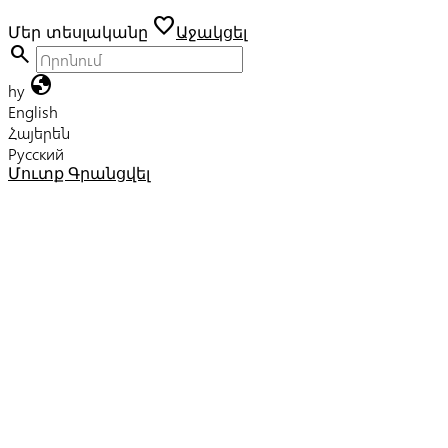
favorite
Մեր տեսլականը
Աջակցել
search
globe
hy
English
Հայերեն
Русский
Մուտք
Գրանցվել