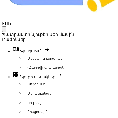
Your Company
ELib
Open main menu
Պատրաստի նյութեր
Մեր մասին
Բաժիններ
book_ribbon
arrow_right_alt
Գրադարան
Անվճար գրադարան
Վճարովի գրադարան
grid_view
arrow_right_alt
Նյութի տեսակներ
Ռեֆերատ
Անհատական
Կուրսային
Դիպլոմային