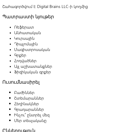
Շահագործվում է Digital Brains LLC-ի կողմից
Պատրաստի նյութեր
Ռեֆերատ
Անհատական
Կուրսային
Դիպլոմային
Մագիստրոսական
Գրքեր
Հոդվածներ
Այլ աշխատանքներ
Ֆիզիկական գրքեր
Ուսումնասիրել
Բաժիններ
Շտեմարաններ
Հեղինակներ
Գրադարաններ
Ինչու՞ ընտրել մեզ
Մեր տեսլականը
Ընկերություն