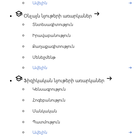
Ավելին
arrow_right_alt
school
arrow_right_alt
Օնլայն նյութերի առարկաներ
Տնտեսագիտություն
Իրավաբանություն
Քաղաքագիտություն
Մենեջմենթ
Ավելին
arrow_right_alt
school
arrow_right_alt
Ֆիզիկական նյութերի առարկաներ
Կենսագրություն
Հոգեբանություն
Մանկական
Պատմություն
Ավելին
arrow_right_alt