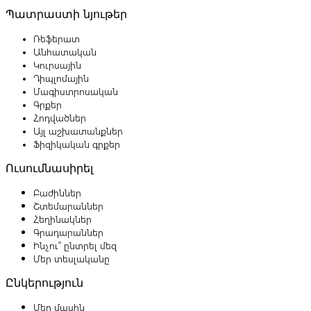
Պատրաստի նյութեր
Ռեֆերատ
Անհատական
Կուրսային
Դիպլոմային
Մագիստրոսական
Գրքեր
Հոդվածներ
Այլ աշխատանքներ
Ֆիզիկական գրքեր
Ուսումնասիրել
Բաժիններ
Շտեմարաններ
Հեղինակներ
Գրադարաններ
Ինչու՞ ընտրել մեզ
Մեր տեսլականը
Ընկերություն
Մեր մասին