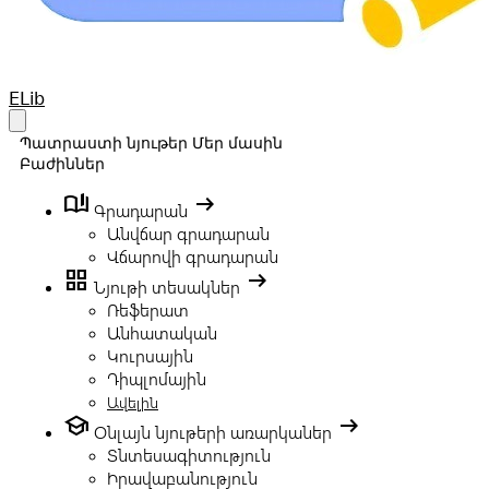
Your Company
ELib
Open main menu
Պատրաստի նյութեր
Մեր մասին
Բաժիններ
book_ribbon
arrow_right_alt
Գրադարան
Անվճար գրադարան
Վճարովի գրադարան
grid_view
arrow_right_alt
Նյութի տեսակներ
Ռեֆերատ
Անհատական
Կուրսային
Դիպլոմային
Ավելին
school
arrow_right_alt
Օնլայն նյութերի առարկաներ
Տնտեսագիտություն
Իրավաբանություն