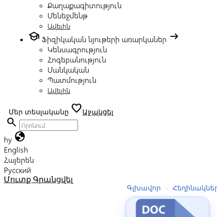
Քաղաքագիտություն
Մենեջմենթ
Ավելին
school
arrow_right_alt
Ֆիզիկական նյութերի առարկաներ
Կենսագրություն
Հոգեբանություն
Մանկական
Պատմություն
Ավելին
favorite
Մեր տեսլականը
Աջակցել
search
globe
hy
English
Հայերեն
Русский
Մուտք
Գրանցվել
Գլխավոր
›
Հեղինակնե