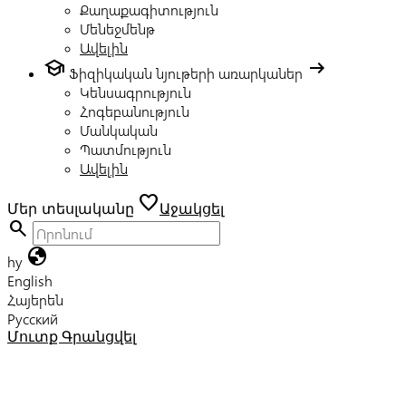
Քաղաքագիտություն
Մենեջմենթ
Ավելին
school
arrow_right_alt
Ֆիզիկական նյութերի առարկաներ
Կենսագրություն
Հոգեբանություն
Մանկական
Պատմություն
Ավելին
favorite
Մեր տեսլականը
Աջակցել
search
globe
hy
English
Հայերեն
Русский
Մուտք
Գրանցվել