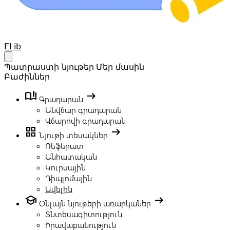
Your Company
ELib
Open main menu
Պատրաստի նյութեր
Մեր մասին
Բաժիններ
book_ribbon
arrow_right_alt
Գրադարան
Անվճար գրադարան
Վճարովի գրադարան
grid_view
arrow_right_alt
Նյութի տեսակներ
Ռեֆերատ
Անհատական
Կուրսային
Դիպլոմային
Ավելին
school
arrow_right_alt
Օնլայն նյութերի առարկաներ
Տնտեսագիտություն
Իրավաբանություն