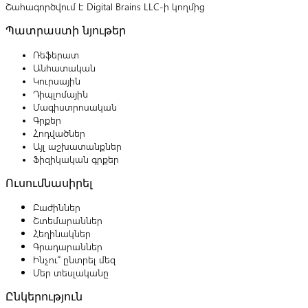
Շահագործվում է Digital Brains LLC-ի կողմից
Պատրաստի նյութեր
Ռեֆերատ
Անհատական
Կուրսային
Դիպլոմային
Մագիստրոսական
Գրքեր
Հոդվածներ
Այլ աշխատանքներ
Ֆիզիկական գրքեր
Ուսումնասիրել
Բաժիններ
Շտեմարաններ
Հեղինակներ
Գրադարաններ
Ինչու՞ ընտրել մեզ
Մեր տեսլականը
Ընկերություն