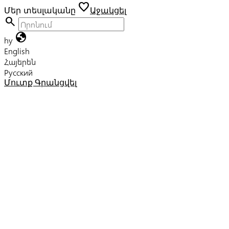
favorite
Մեր տեսլականը
Աջակցել
search
globe
hy
English
Հայերեն
Русский
Մուտք
Գրանցվել