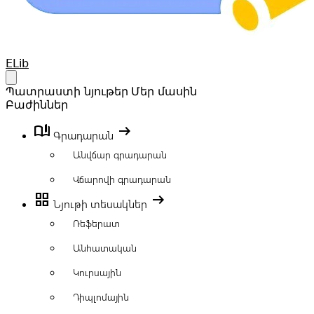
Your Company
ELib
Open main menu
Պատրաստի նյութեր
Մեր մասին
Բաժիններ
book_ribbon
arrow_right_alt
Գրադարան
Անվճար գրադարան
Վճարովի գրադարան
grid_view
arrow_right_alt
Նյութի տեսակներ
Ռեֆերատ
Անհատական
Կուրսային
Դիպլոմային