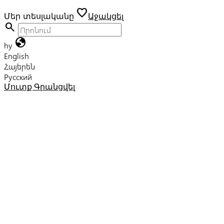
favorite
Մեր տեսլականը
Աջակցել
search
globe
hy
English
Հայերեն
Русский
Մուտք
Գրանցվել