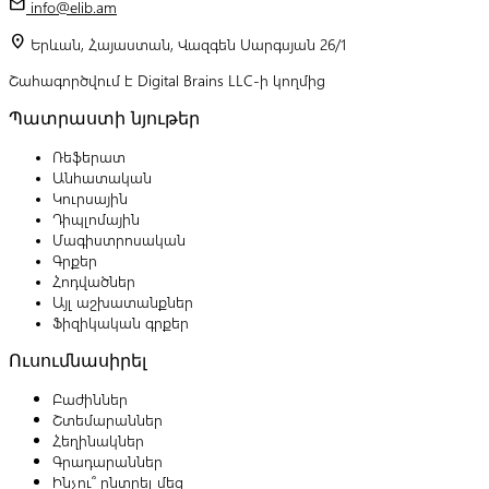
mail
info@elib.am
location_on
Երևան, Հայաստան, Վազգեն Սարգսյան 26/1
Շահագործվում է Digital Brains LLC-ի կողմից
Պատրաստի նյութեր
Ռեֆերատ
Անհատական
Կուրսային
Դիպլոմային
Մագիստրոսական
Գրքեր
Հոդվածներ
Այլ աշխատանքներ
Ֆիզիկական գրքեր
Ուսումնասիրել
Բաժիններ
Շտեմարաններ
Հեղինակներ
Գրադարաններ
Ինչու՞ ընտրել մեզ