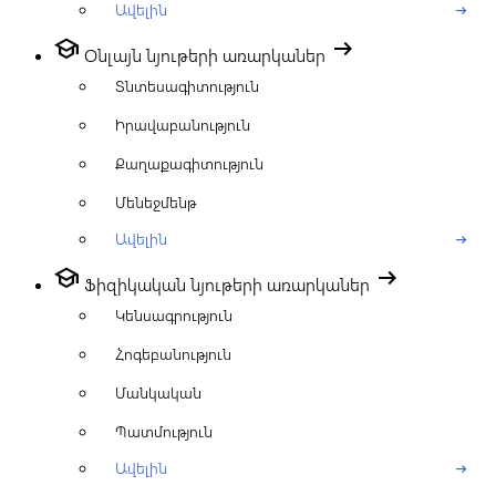
Ավելին
arrow_right_alt
school
arrow_right_alt
Օնլայն նյութերի առարկաներ
Տնտեսագիտություն
Իրավաբանություն
Քաղաքագիտություն
Մենեջմենթ
Ավելին
arrow_right_alt
school
arrow_right_alt
Ֆիզիկական նյութերի առարկաներ
Կենսագրություն
Հոգեբանություն
Մանկական
Պատմություն
Ավելին
arrow_right_alt