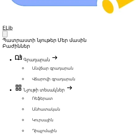
Your Company
ELib
Open main menu
Պատրաստի նյութեր
Մեր մասին
Բաժիններ
book_ribbon
arrow_right_alt
Գրադարան
Անվճար գրադարան
Վճարովի գրադարան
grid_view
arrow_right_alt
Նյութի տեսակներ
Ռեֆերատ
Անհատական
Կուրսային
Դիպլոմային