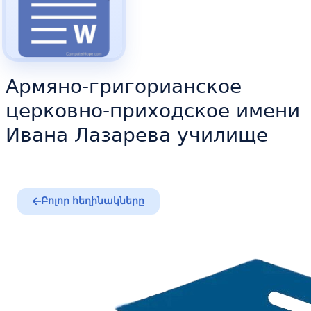
Армяно-григорианское
церковно-приходское имени
Ивана Лазарева училище
Բոլոր հեղինակները