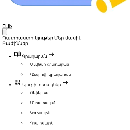
Your Company
ELib
Open main menu
Պատրաստի նյութեր
Մեր մասին
Բաժիններ
book_ribbon
arrow_right_alt
Գրադարան
Անվճար գրադարան
Վճարովի գրադարան
grid_view
arrow_right_alt
Նյութի տեսակներ
Ռեֆերատ
Անհատական
Կուրսային
Դիպլոմային