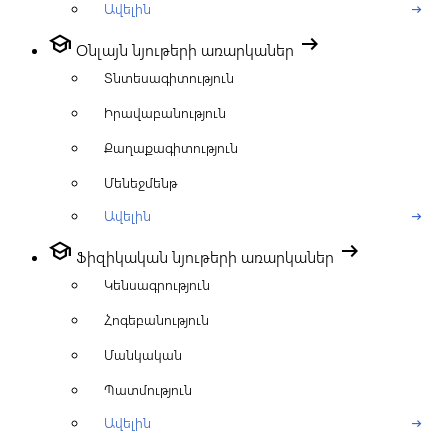
Ավելին
arrow_right_alt
school
arrow_right_alt
Օնլայն նյութերի առարկաներ
Տնտեսագիտություն
Իրավաբանություն
Քաղաքագիտություն
Մենեջմենթ
Ավելին
arrow_right_alt
school
arrow_right_alt
Ֆիզիկական նյութերի առարկաներ
Կենսագրություն
Հոգեբանություն
Մանկական
Պատմություն
Ավելին
arrow_right_alt