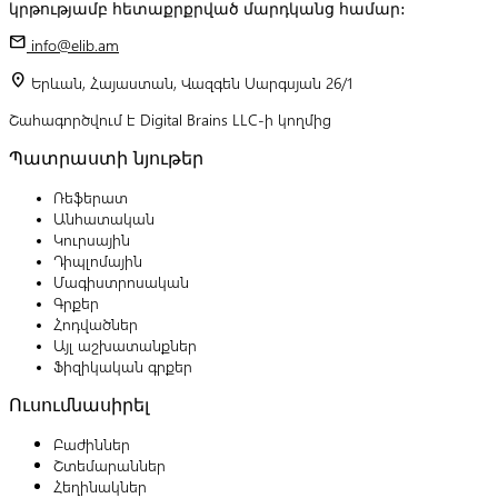
կրթությամբ հետաքրքրված մարդկանց համար:
mail
info@elib.am
location_on
Երևան, Հայաստան, Վազգեն Սարգսյան 26/1
Շահագործվում է Digital Brains LLC-ի կողմից
Պատրաստի նյութեր
Ռեֆերատ
Անհատական
Կուրսային
Դիպլոմային
Մագիստրոսական
Գրքեր
Հոդվածներ
Այլ աշխատանքներ
Ֆիզիկական գրքեր
Ուսումնասիրել
Բաժիններ
Շտեմարաններ
Հեղինակներ