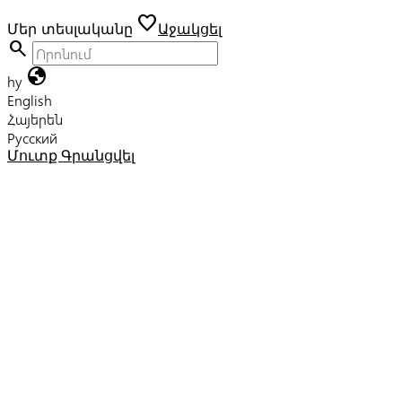
favorite
Մեր տեսլականը
Աջակցել
search
globe
hy
English
Հայերեն
Русский
Մուտք
Գրանցվել