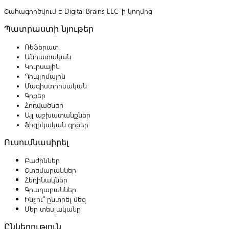
Շահագործվում է Digital Brains LLC-ի կողմից
Պատրաստի նյութեր
Ռեֆերատ
Անհատական
Կուրսային
Դիպլոմային
Մագիստրոսական
Գրքեր
Հոդվածներ
Այլ աշխատանքներ
Ֆիզիկական գրքեր
Ուսումնասիրել
Բաժիններ
Շտեմարաններ
Հեղինակներ
Գրադարաններ
Ինչու՞ ընտրել մեզ
Մեր տեսլականը
Ընկերություն