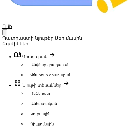
Your Company
ELib
Open main menu
Պատրաստի նյութեր
Մեր մասին
Բաժիններ
book_ribbon
arrow_right_alt
Գրադարան
Անվճար գրադարան
Վճարովի գրադարան
grid_view
arrow_right_alt
Նյութի տեսակներ
Ռեֆերատ
Անհատական
Կուրսային
Դիպլոմային