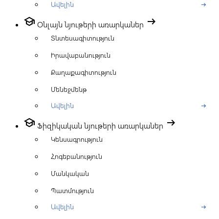
Ավելին
arrow_right_alt
school
arrow_right_alt
Օնլայն նյութերի առարկաներ
Տնտեսագիտություն
Իրավաբանություն
Քաղաքագիտություն
Մենեջմենթ
Ավելին
arrow_right_alt
school
arrow_right_alt
Ֆիզիկական նյութերի առարկաներ
Կենսագրություն
Հոգեբանություն
Մանկական
Պատմություն
Ավելին
arrow_right_alt