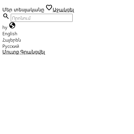
favorite
Մեր տեսլականը
Աջակցել
search
globe
hy
English
Հայերեն
Русский
Մուտք
Գրանցվել