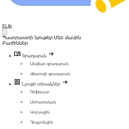
Your Company
ELib
Open main menu
Պատրաստի նյութեր
Մեր մասին
Բաժիններ
book_ribbon
arrow_right_alt
Գրադարան
Անվճար գրադարան
Վճարովի գրադարան
grid_view
arrow_right_alt
Նյութի տեսակներ
Ռեֆերատ
Անհատական
Կուրսային
Դիպլոմային