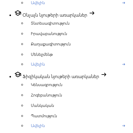
Ավելին
arrow_right_alt
school
arrow_right_alt
Օնլայն նյութերի առարկաներ
Տնտեսագիտություն
Իրավաբանություն
Քաղաքագիտություն
Մենեջմենթ
Ավելին
arrow_right_alt
school
arrow_right_alt
Ֆիզիկական նյութերի առարկաներ
Կենսագրություն
Հոգեբանություն
Մանկական
Պատմություն
Ավելին
arrow_right_alt