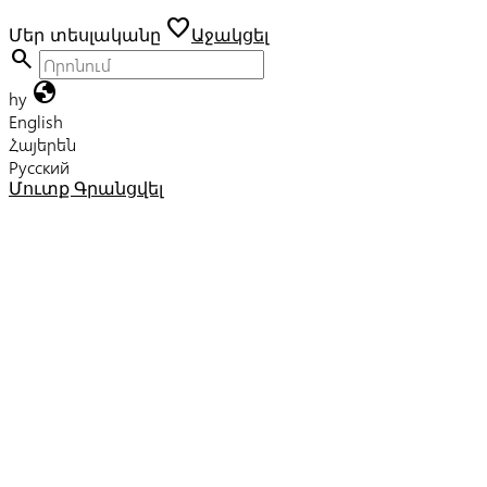
favorite
Մեր տեսլականը
Աջակցել
search
globe
hy
English
Հայերեն
Русский
Մուտք
Գրանցվել