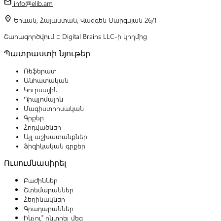
mail
info@elib.am
location_on
Երևան, Հայաստան, Վազգեն Սարգսյան 26/1
Շահագործվում է Digital Brains LLC-ի կողմից
Պատրաստի նյութեր
Ռեֆերատ
Անհատական
Կուրսային
Դիպլոմային
Մագիստրոսական
Գրքեր
Հոդվածներ
Այլ աշխատանքներ
Ֆիզիկական գրքեր
Ուսումնասիրել
Բաժիններ
Շտեմարաններ
Հեղինակներ
Գրադարաններ
Ինչու՞ ընտրել մեզ