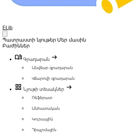
Your Company
ELib
Open main menu
Պատրաստի նյութեր
Մեր մասին
Բաժիններ
book_ribbon
arrow_right_alt
Գրադարան
Անվճար գրադարան
Վճարովի գրադարան
grid_view
arrow_right_alt
Նյութի տեսակներ
Ռեֆերատ
Անհատական
Կուրսային
Դիպլոմային