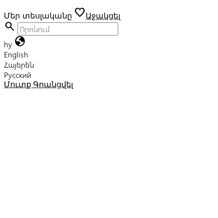
favorite
Մեր տեսլականը
Աջակցել
search
globe
hy
English
Հայերեն
Русский
Մուտք
Գրանցվել