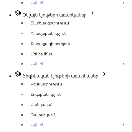
Ավելին
arrow_right_alt
school
arrow_right_alt
Օնլայն նյութերի առարկաներ
Տնտեսագիտություն
Իրավաբանություն
Քաղաքագիտություն
Մենեջմենթ
Ավելին
arrow_right_alt
school
arrow_right_alt
Ֆիզիկական նյութերի առարկաներ
Կենսագրություն
Հոգեբանություն
Մանկական
Պատմություն
Ավելին
arrow_right_alt