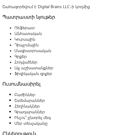
Շահագործվում է Digital Brains LLC-ի կողմից
Պատրաստի նյութեր
Ռեֆերատ
Անհատական
Կուրսային
Դիպլոմային
Մագիստրոսական
Գրքեր
Հոդվածներ
Այլ աշխատանքներ
Ֆիզիկական գրքեր
Ուսումնասիրել
Բաժիններ
Շտեմարաններ
Հեղինակներ
Գրադարաններ
Ինչու՞ ընտրել մեզ
Մեր տեսլականը
Ընկերություն