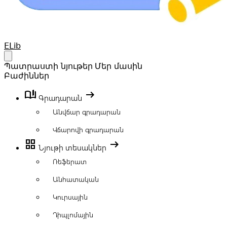
Your Company
ELib
Open main menu
Պատրաստի նյութեր
Մեր մասին
Բաժիններ
book_ribbon
arrow_right_alt
Գրադարան
Անվճար գրադարան
Վճարովի գրադարան
grid_view
arrow_right_alt
Նյութի տեսակներ
Ռեֆերատ
Անհատական
Կուրսային
Դիպլոմային