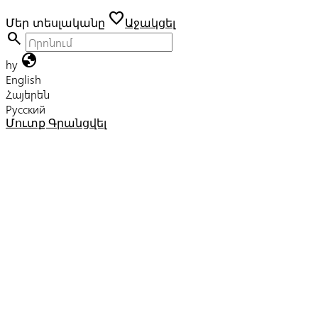
favorite
Մեր տեսլականը
Աջակցել
search
globe
hy
English
Հայերեն
Русский
Մուտք
Գրանցվել