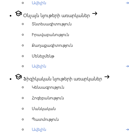
Ավելին
arrow_right_alt
school
arrow_right_alt
Օնլայն նյութերի առարկաներ
Տնտեսագիտություն
Իրավաբանություն
Քաղաքագիտություն
Մենեջմենթ
Ավելին
arrow_right_alt
school
arrow_right_alt
Ֆիզիկական նյութերի առարկաներ
Կենսագրություն
Հոգեբանություն
Մանկական
Պատմություն
Ավելին
arrow_right_alt