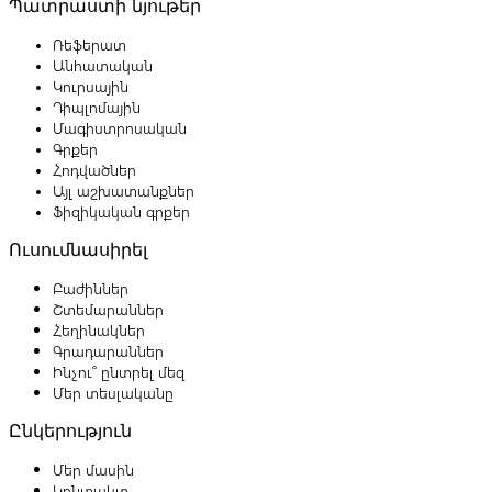
Պատրաստի նյութեր
Ռեֆերատ
Անհատական
Կուրսային
Դիպլոմային
Մագիստրոսական
Գրքեր
Հոդվածներ
Այլ աշխատանքներ
Ֆիզիկական գրքեր
Ուսումնասիրել
Բաժիններ
Շտեմարաններ
Հեղինակներ
Գրադարաններ
Ինչու՞ ընտրել մեզ
Մեր տեսլականը
Ընկերություն
Մեր մասին
Կոնտակտ