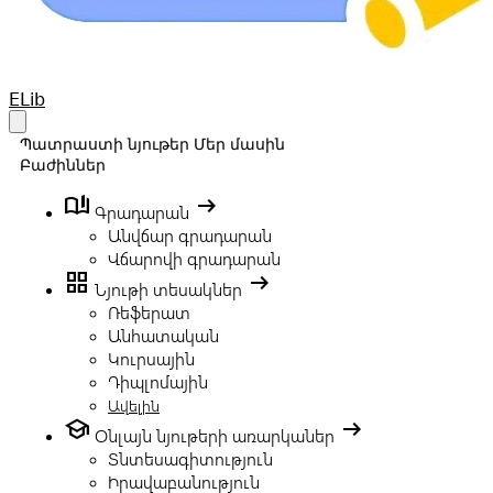
Your Company
ELib
Open main menu
Պատրաստի նյութեր
Մեր մասին
Բաժիններ
book_ribbon
arrow_right_alt
Գրադարան
Անվճար գրադարան
Վճարովի գրադարան
grid_view
arrow_right_alt
Նյութի տեսակներ
Ռեֆերատ
Անհատական
Կուրսային
Դիպլոմային
Ավելին
school
arrow_right_alt
Օնլայն նյութերի առարկաներ
Տնտեսագիտություն
Իրավաբանություն