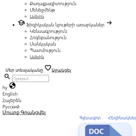
Քաղաքագիտություն
Մենեջմենթ
Ավելին
school
arrow_right_alt
Ֆիզիկական նյութերի առարկաներ
Կենսագրություն
Հոգեբանություն
Մանկական
Պատմություն
Ավելին
favorite
Մեր տեսլականը
Աջակցել
search
globe
hy
English
Հայերեն
Русский
Մուտք
Գրանցվել
Գլխավոր
›
Հեղինակնե