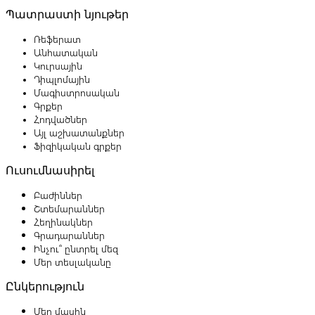
Պատրաստի նյութեր
Ռեֆերատ
Անհատական
Կուրսային
Դիպլոմային
Մագիստրոսական
Գրքեր
Հոդվածներ
Այլ աշխատանքներ
Ֆիզիկական գրքեր
Ուսումնասիրել
Բաժիններ
Շտեմարաններ
Հեղինակներ
Գրադարաններ
Ինչու՞ ընտրել մեզ
Մեր տեսլականը
Ընկերություն
Մեր մասին