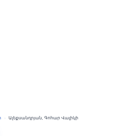
ր
›
Ալեքսանդրյան, Գոհար Վալիկի