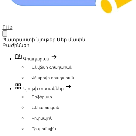
Your Company
ELib
Open main menu
Պատրաստի նյութեր
Մեր մասին
Բաժիններ
book_ribbon
arrow_right_alt
Գրադարան
Անվճար գրադարան
Վճարովի գրադարան
grid_view
arrow_right_alt
Նյութի տեսակներ
Ռեֆերատ
Անհատական
Կուրսային
Դիպլոմային