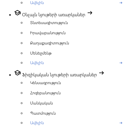
Ավելին
arrow_right_alt
school
arrow_right_alt
Օնլայն նյութերի առարկաներ
Տնտեսագիտություն
Իրավաբանություն
Քաղաքագիտություն
Մենեջմենթ
Ավելին
arrow_right_alt
school
arrow_right_alt
Ֆիզիկական նյութերի առարկաներ
Կենսագրություն
Հոգեբանություն
Մանկական
Պատմություն
Ավելին
arrow_right_alt