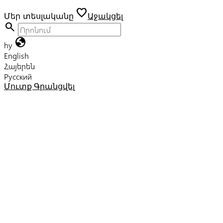
favorite
Մեր տեսլականը
Աջակցել
search
globe
hy
English
Հայերեն
Русский
Մուտք
Գրանցվել