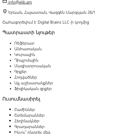
mail
info@elib.am
location_on
Երևան, Հայաստան, Վազգեն Սարգսյան 26/1
Շահագործվում է Digital Brains LLC-ի կողմից
Պատրաստի նյութեր
Ռեֆերատ
Անհատական
Կուրսային
Դիպլոմային
Մագիստրոսական
Գրքեր
Հոդվածներ
Այլ աշխատանքներ
Ֆիզիկական գրքեր
Ուսումնասիրել
Բաժիններ
Շտեմարաններ
Հեղինակներ
Գրադարաններ
Ինչու՞ ընտրել մեզ