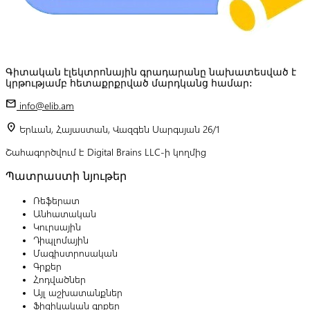
Գիտական էլեկտրոնային գրադարանը նախատեսված է
կրթությամբ հետաքրքրված մարդկանց համար:
mail
info@elib.am
location_on
Երևան, Հայաստան, Վազգեն Սարգսյան 26/1
Շահագործվում է Digital Brains LLC-ի կողմից
Պատրաստի նյութեր
Ռեֆերատ
Անհատական
Կուրսային
Դիպլոմային
Մագիստրոսական
Գրքեր
Հոդվածներ
Այլ աշխատանքներ
Ֆիզիկական գրքեր