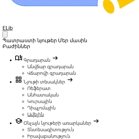
Your Company
ELib
Open main menu
Պատրաստի նյութեր
Մեր մասին
Բաժիններ
book_ribbon
arrow_right_alt
Գրադարան
Անվճար գրադարան
Վճարովի գրադարան
grid_view
arrow_right_alt
Նյութի տեսակներ
Ռեֆերատ
Անհատական
Կուրսային
Դիպլոմային
Ավելին
school
arrow_right_alt
Օնլայն նյութերի առարկաներ
Տնտեսագիտություն
Իրավաբանություն