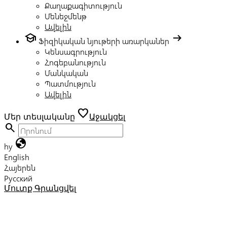
Քաղաքագիտություն
Մենեջմենթ
Ավելին
school
arrow_right_alt
Ֆիզիկական նյութերի առարկաներ
Կենսագրություն
Հոգեբանություն
Մանկական
Պատմություն
Ավելին
favorite
Մեր տեսլականը
Աջակցել
search
globe
hy
English
Հայերեն
Русский
Մուտք
Գրանցվել