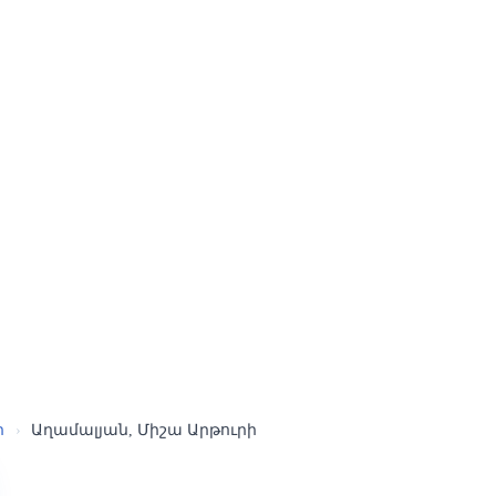
ր
›
Աղամալյան, Միշա Արթուրի