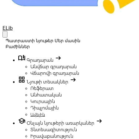
Your Company
ELib
Open main menu
Պատրաստի նյութեր
Մեր մասին
Բաժիններ
book_ribbon
arrow_right_alt
Գրադարան
Անվճար գրադարան
Վճարովի գրադարան
grid_view
arrow_right_alt
Նյութի տեսակներ
Ռեֆերատ
Անհատական
Կուրսային
Դիպլոմային
Ավելին
school
arrow_right_alt
Օնլայն նյութերի առարկաներ
Տնտեսագիտություն
Իրավաբանություն