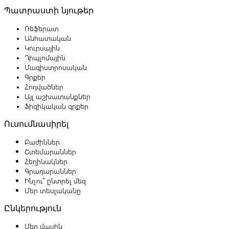
Պատրաստի նյութեր
Ռեֆերատ
Անհատական
Կուրսային
Դիպլոմային
Մագիստրոսական
Գրքեր
Հոդվածներ
Այլ աշխատանքներ
Ֆիզիկական գրքեր
Ուսումնասիրել
Բաժիններ
Շտեմարաններ
Հեղինակներ
Գրադարաններ
Ինչու՞ ընտրել մեզ
Մեր տեսլականը
Ընկերություն
Մեր մասին