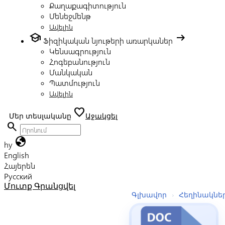
Քաղաքագիտություն
Մենեջմենթ
Ավելին
school
arrow_right_alt
Ֆիզիկական նյութերի առարկաներ
Կենսագրություն
Հոգեբանություն
Մանկական
Պատմություն
Ավելին
favorite
Մեր տեսլականը
Աջակցել
search
globe
hy
English
Հայերեն
Русский
Մուտք
Գրանցվել
Գլխավոր
›
Հեղինակնե