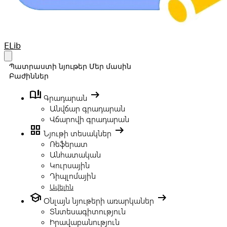
Your Company
ELib
Open main menu
Պատրաստի նյութեր
Մեր մասին
Բաժիններ
book_ribbon
arrow_right_alt
Գրադարան
Անվճար գրադարան
Վճարովի գրադարան
grid_view
arrow_right_alt
Նյութի տեսակներ
Ռեֆերատ
Անհատական
Կուրսային
Դիպլոմային
Ավելին
school
arrow_right_alt
Օնլայն նյութերի առարկաներ
Տնտեսագիտություն
Իրավաբանություն