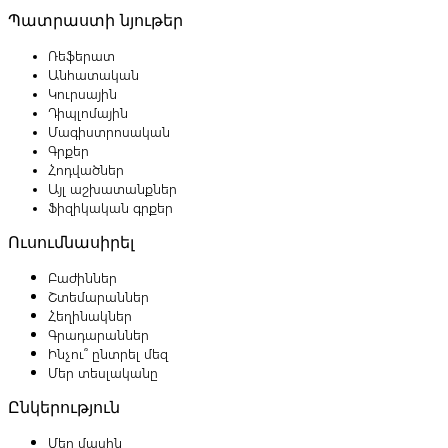
Պատրաստի նյութեր
Ռեֆերատ
Անհատական
Կուրսային
Դիպլոմային
Մագիստրոսական
Գրքեր
Հոդվածներ
Այլ աշխատանքներ
Ֆիզիկական գրքեր
Ուսումնասիրել
Բաժիններ
Շտեմարաններ
Հեղինակներ
Գրադարաններ
Ինչու՞ ընտրել մեզ
Մեր տեսլականը
Ընկերություն
Մեր մասին