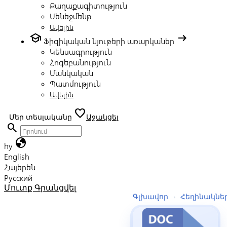
Քաղաքագիտություն
Մենեջմենթ
Ավելին
school
arrow_right_alt
Ֆիզիկական նյութերի առարկաներ
Կենսագրություն
Հոգեբանություն
Մանկական
Պատմություն
Ավելին
favorite
Մեր տեսլականը
Աջակցել
search
globe
hy
English
Հայերեն
Русский
Մուտք
Գրանցվել
Գլխավոր
›
Հեղինակնե