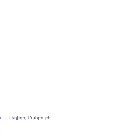
ր
›
Սեդիղի, Մահբուբե