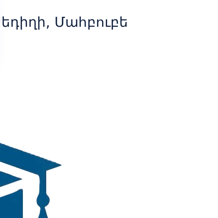
եդիղի, Մահբուբե