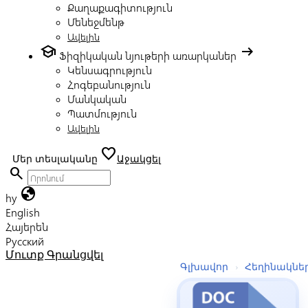
Քաղաքագիտություն
Մենեջմենթ
Ավելին
school
arrow_right_alt
Ֆիզիկական նյութերի առարկաներ
Կենսագրություն
Հոգեբանություն
Մանկական
Պատմություն
Ավելին
favorite
Մեր տեսլականը
Աջակցել
search
globe
hy
English
Հայերեն
Русский
Մուտք
Գրանցվել
Գլխավոր
›
Հեղինակնե