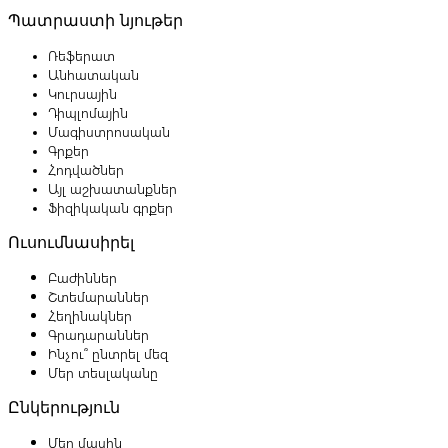
Պատրաստի նյութեր
Ռեֆերատ
Անհատական
Կուրսային
Դիպլոմային
Մագիստրոսական
Գրքեր
Հոդվածներ
Այլ աշխատանքներ
Ֆիզիկական գրքեր
Ուսումնասիրել
Բաժիններ
Շտեմարաններ
Հեղինակներ
Գրադարաններ
Ինչու՞ ընտրել մեզ
Մեր տեսլականը
Ընկերություն
Մեր մասին