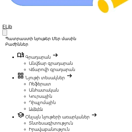
Your Company
ELib
Open main menu
Պատրաստի նյութեր
Մեր մասին
Բաժիններ
book_ribbon
arrow_right_alt
Գրադարան
Անվճար գրադարան
Վճարովի գրադարան
grid_view
arrow_right_alt
Նյութի տեսակներ
Ռեֆերատ
Անհատական
Կուրսային
Դիպլոմային
Ավելին
school
arrow_right_alt
Օնլայն նյութերի առարկաներ
Տնտեսագիտություն
Իրավաբանություն