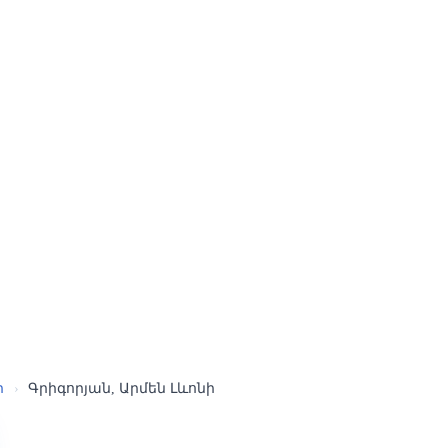
ր
›
Գրիգորյան, Արմեն Լևոնի