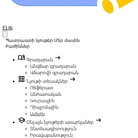
Your Company
ELib
Open main menu
Պատրաստի նյութեր
Մեր մասին
Բաժիններ
book_ribbon
arrow_right_alt
Գրադարան
Անվճար գրադարան
Վճարովի գրադարան
grid_view
arrow_right_alt
Նյութի տեսակներ
Ռեֆերատ
Անհատական
Կուրսային
Դիպլոմային
Ավելին
school
arrow_right_alt
Օնլայն նյութերի առարկաներ
Տնտեսագիտություն
Իրավաբանություն