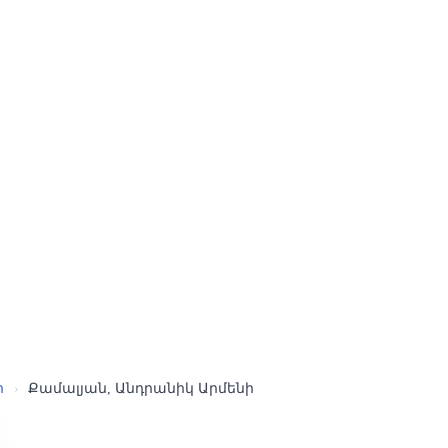
ր
›
Քամալյան, Անդրանիկ Արմենի