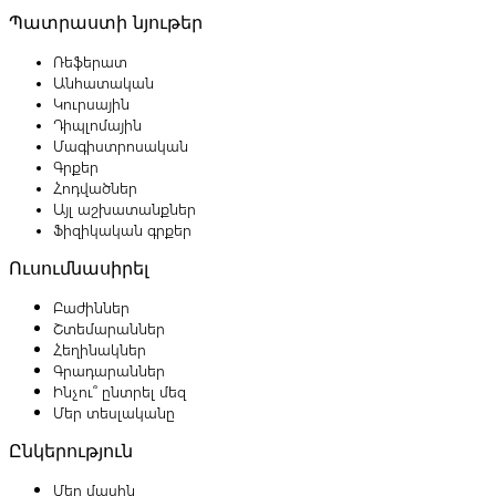
Պատրաստի նյութեր
Ռեֆերատ
Անհատական
Կուրսային
Դիպլոմային
Մագիստրոսական
Գրքեր
Հոդվածներ
Այլ աշխատանքներ
Ֆիզիկական գրքեր
Ուսումնասիրել
Բաժիններ
Շտեմարաններ
Հեղինակներ
Գրադարաններ
Ինչու՞ ընտրել մեզ
Մեր տեսլականը
Ընկերություն
Մեր մասին