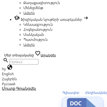
Քաղաքագիտություն
Մենեջմենթ
Ավելին
school
arrow_right_alt
Ֆիզիկական նյութերի առարկաներ
Կենսագրություն
Հոգեբանություն
Մանկական
Պատմություն
Ավելին
favorite
Մեր տեսլականը
Աջակցել
search
globe
hy
English
Հայերեն
Русский
Մուտք
Գրանցվել
Գլխավոր
›
Հեղինակնե