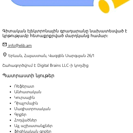
Գիտական էլեկտրոնային գրադարանը նախատեսված է
կրթությամբ հետաքրքրված մարդկանց համար:
mail
info@elib.am
location_on
Երևան, Հայաստան, Վազգեն Սարգսյան 26/1
Շահագործվում է Digital Brains LLC-ի կողմից
Պատրաստի նյութեր
Ռեֆերատ
Անհատական
Կուրսային
Դիպլոմային
Մագիստրոսական
Գրքեր
Հոդվածներ
Այլ աշխատանքներ
Ֆիզիկական գրքեր