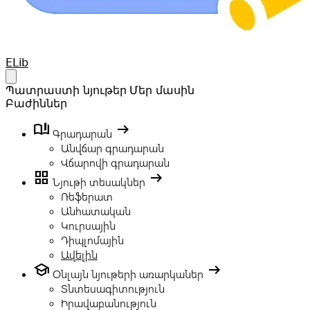
Your Company
ELib
Open main menu
Պատրաստի նյութեր
Մեր մասին
Բաժիններ
book_ribbon
arrow_right_alt
Գրադարան
Անվճար գրադարան
Վճարովի գրադարան
grid_view
arrow_right_alt
Նյութի տեսակներ
Ռեֆերատ
Անհատական
Կուրսային
Դիպլոմային
Ավելին
school
arrow_right_alt
Օնլայն նյութերի առարկաներ
Տնտեսագիտություն
Իրավաբանություն