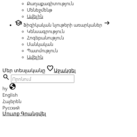
Քաղաքագիտություն
Մենեջմենթ
Ավելին
school
arrow_right_alt
Ֆիզիկական նյութերի առարկաներ
Կենսագրություն
Հոգեբանություն
Մանկական
Պատմություն
Ավելին
favorite
Մեր տեսլականը
Աջակցել
search
globe
hy
English
Հայերեն
Русский
Մուտք
Գրանցվել