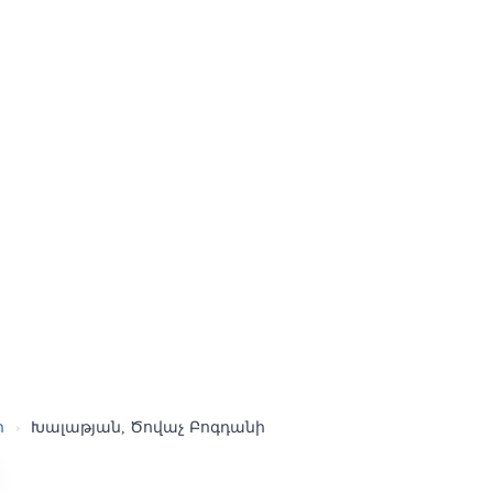
ր
›
Խալաթյան, Ծովաչ Բոգդանի