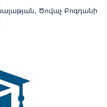
Խալաթյան, Ծովաչ Բոգդանի