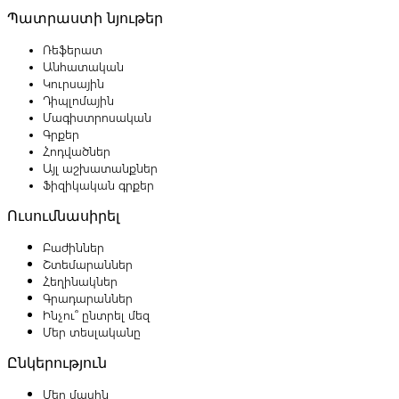
Պատրաստի նյութեր
Ռեֆերատ
Անհատական
Կուրսային
Դիպլոմային
Մագիստրոսական
Գրքեր
Հոդվածներ
Այլ աշխատանքներ
Ֆիզիկական գրքեր
Ուսումնասիրել
Բաժիններ
Շտեմարաններ
Հեղինակներ
Գրադարաններ
Ինչու՞ ընտրել մեզ
Մեր տեսլականը
Ընկերություն
Մեր մասին