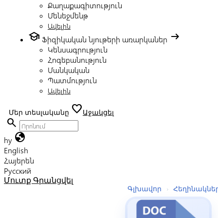
Քաղաքագիտություն
Մենեջմենթ
Ավելին
school
arrow_right_alt
Ֆիզիկական նյութերի առարկաներ
Կենսագրություն
Հոգեբանություն
Մանկական
Պատմություն
Ավելին
favorite
Մեր տեսլականը
Աջակցել
search
globe
hy
English
Հայերեն
Русский
Մուտք
Գրանցվել
Գլխավոր
›
Հեղինակնե