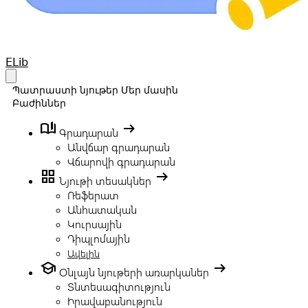
Your Company
ELib
Open main menu
Պատրաստի նյութեր
Մեր մասին
Բաժիններ
book_ribbon
arrow_right_alt
Գրադարան
Անվճար գրադարան
Վճարովի գրադարան
grid_view
arrow_right_alt
Նյութի տեսակներ
Ռեֆերատ
Անհատական
Կուրսային
Դիպլոմային
Ավելին
school
arrow_right_alt
Օնլայն նյութերի առարկաներ
Տնտեսագիտություն
Իրավաբանություն