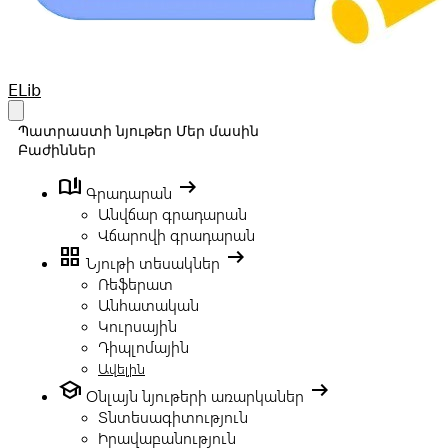
Your Company
ELib
Open main menu
Պատրաստի նյութեր
Մեր մասին
Բաժիններ
book_ribbon
arrow_right_alt
Գրադարան
Անվճար գրադարան
Վճարովի գրադարան
grid_view
arrow_right_alt
Նյութի տեսակներ
Ռեֆերատ
Անհատական
Կուրսային
Դիպլոմային
Ավելին
school
arrow_right_alt
Օնլայն նյութերի առարկաներ
Տնտեսագիտություն
Իրավաբանություն