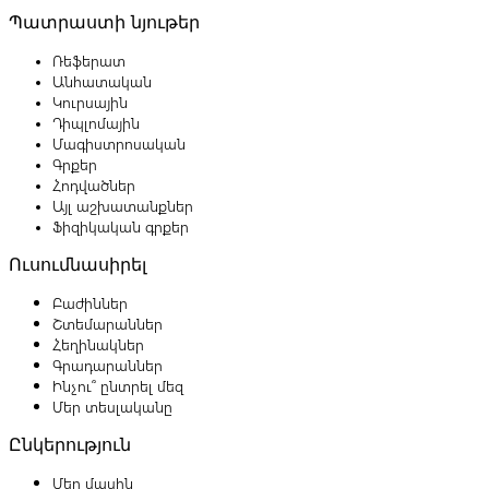
Պատրաստի նյութեր
Ռեֆերատ
Անհատական
Կուրսային
Դիպլոմային
Մագիստրոսական
Գրքեր
Հոդվածներ
Այլ աշխատանքներ
Ֆիզիկական գրքեր
Ուսումնասիրել
Բաժիններ
Շտեմարաններ
Հեղինակներ
Գրադարաններ
Ինչու՞ ընտրել մեզ
Մեր տեսլականը
Ընկերություն
Մեր մասին