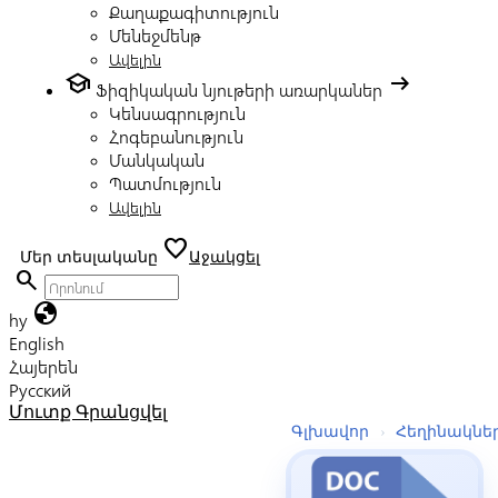
Քաղաքագիտություն
Մենեջմենթ
Ավելին
school
arrow_right_alt
Ֆիզիկական նյութերի առարկաներ
Կենսագրություն
Հոգեբանություն
Մանկական
Պատմություն
Ավելին
favorite
Մեր տեսլականը
Աջակցել
search
globe
hy
English
Հայերեն
Русский
Մուտք
Գրանցվել
Գլխավոր
›
Հեղինակնե