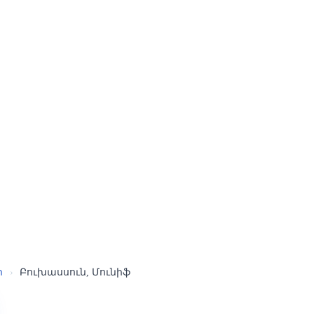
ր
›
Բուխասսուն, Մունիֆ