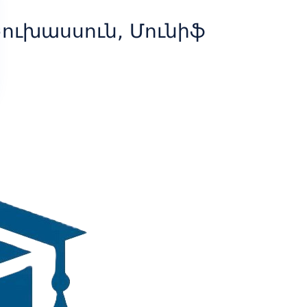
ուխասսուն, Մունիֆ