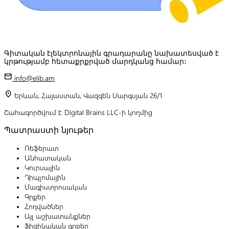
Գիտական էլեկտրոնային գրադարանը նախատեսված է
կրթությամբ հետաքրքրված մարդկանց համար:
mail
info@elib.am
location_on
Երևան, Հայաստան, Վազգեն Սարգսյան 26/1
Շահագործվում է Digital Brains LLC-ի կողմից
Պատրաստի նյութեր
Ռեֆերատ
Անհատական
Կուրսային
Դիպլոմային
Մագիստրոսական
Գրքեր
Հոդվածներ
Այլ աշխատանքներ
Ֆիզիկական գրքեր