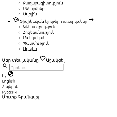
Քաղաքագիտություն
Մենեջմենթ
Ավելին
school
arrow_right_alt
Ֆիզիկական նյութերի առարկաներ
Կենսագրություն
Հոգեբանություն
Մանկական
Պատմություն
Ավելին
favorite
Մեր տեսլականը
Աջակցել
search
globe
hy
English
Հայերեն
Русский
Մուտք
Գրանցվել