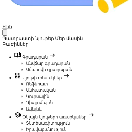
Your Company
ELib
Open main menu
Պատրաստի նյութեր
Մեր մասին
Բաժիններ
book_ribbon
arrow_right_alt
Գրադարան
Անվճար գրադարան
Վճարովի գրադարան
grid_view
arrow_right_alt
Նյութի տեսակներ
Ռեֆերատ
Անհատական
Կուրսային
Դիպլոմային
Ավելին
school
arrow_right_alt
Օնլայն նյութերի առարկաներ
Տնտեսագիտություն
Իրավաբանություն