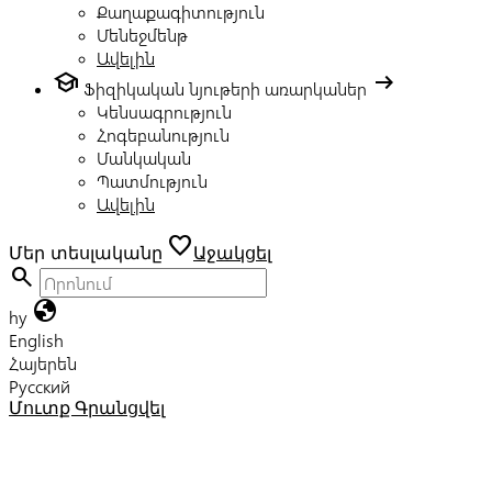
Քաղաքագիտություն
Մենեջմենթ
Ավելին
school
arrow_right_alt
Ֆիզիկական նյութերի առարկաներ
Կենսագրություն
Հոգեբանություն
Մանկական
Պատմություն
Ավելին
favorite
Մեր տեսլականը
Աջակցել
search
globe
hy
English
Հայերեն
Русский
Մուտք
Գրանցվել