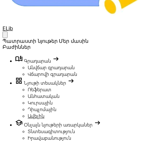
Your Company
ELib
Open main menu
Պատրաստի նյութեր
Մեր մասին
Բաժիններ
book_ribbon
arrow_right_alt
Գրադարան
Անվճար գրադարան
Վճարովի գրադարան
grid_view
arrow_right_alt
Նյութի տեսակներ
Ռեֆերատ
Անհատական
Կուրսային
Դիպլոմային
Ավելին
school
arrow_right_alt
Օնլայն նյութերի առարկաներ
Տնտեսագիտություն
Իրավաբանություն