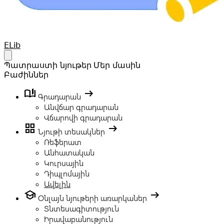
Your Company
ELib
Open main menu
Պատրաստի նյութեր
Մեր մասին
Բաժիններ
book_ribbon
arrow_right_alt
Գրադարան
Անվճար գրադարան
Վճարովի գրադարան
grid_view
arrow_right_alt
Նյութի տեսակներ
Ռեֆերատ
Անհատական
Կուրսային
Դիպլոմային
Ավելին
school
arrow_right_alt
Օնլայն նյութերի առարկաներ
Տնտեսագիտություն
Իրավաբանություն