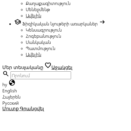
Քաղաքագիտություն
Մենեջմենթ
Ավելին
school
arrow_right_alt
Ֆիզիկական նյութերի առարկաներ
Կենսագրություն
Հոգեբանություն
Մանկական
Պատմություն
Ավելին
favorite
Մեր տեսլականը
Աջակցել
search
globe
hy
English
Հայերեն
Русский
Մուտք
Գրանցվել