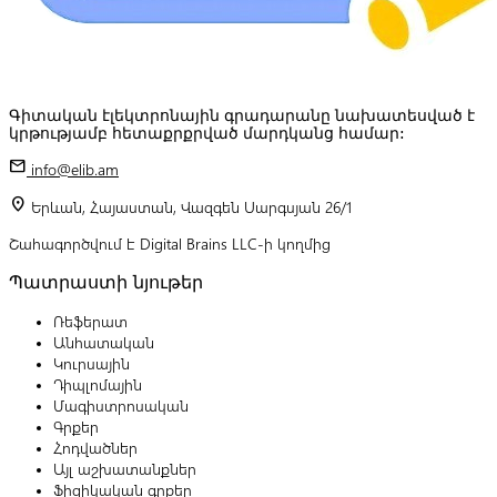
Գիտական էլեկտրոնային գրադարանը նախատեսված է
կրթությամբ հետաքրքրված մարդկանց համար:
mail
info@elib.am
location_on
Երևան, Հայաստան, Վազգեն Սարգսյան 26/1
Շահագործվում է Digital Brains LLC-ի կողմից
Պատրաստի նյութեր
Ռեֆերատ
Անհատական
Կուրսային
Դիպլոմային
Մագիստրոսական
Գրքեր
Հոդվածներ
Այլ աշխատանքներ
Ֆիզիկական գրքեր