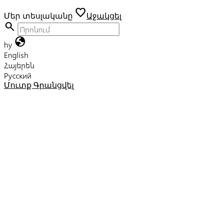
favorite
Մեր տեսլականը
Աջակցել
search
globe
hy
English
Հայերեն
Русский
Մուտք
Գրանցվել