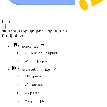
Your Company
ELib
Open main menu
Պատրաստի նյութեր
Մեր մասին
Բաժիններ
book_ribbon
arrow_right_alt
Գրադարան
Անվճար գրադարան
Վճարովի գրադարան
grid_view
arrow_right_alt
Նյութի տեսակներ
Ռեֆերատ
Անհատական
Կուրսային
Դիպլոմային