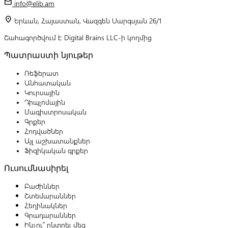
mail
info@elib.am
location_on
Երևան, Հայաստան, Վազգեն Սարգսյան 26/1
Շահագործվում է Digital Brains LLC-ի կողմից
Պատրաստի նյութեր
Ռեֆերատ
Անհատական
Կուրսային
Դիպլոմային
Մագիստրոսական
Գրքեր
Հոդվածներ
Այլ աշխատանքներ
Ֆիզիկական գրքեր
Ուսումնասիրել
Բաժիններ
Շտեմարաններ
Հեղինակներ
Գրադարաններ
Ինչու՞ ընտրել մեզ