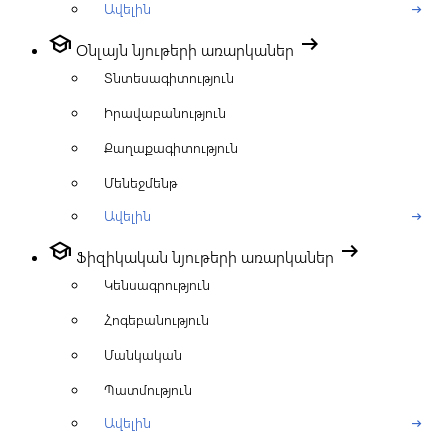
Ավելին
arrow_right_alt
school
arrow_right_alt
Օնլայն նյութերի առարկաներ
Տնտեսագիտություն
Իրավաբանություն
Քաղաքագիտություն
Մենեջմենթ
Ավելին
arrow_right_alt
school
arrow_right_alt
Ֆիզիկական նյութերի առարկաներ
Կենսագրություն
Հոգեբանություն
Մանկական
Պատմություն
Ավելին
arrow_right_alt