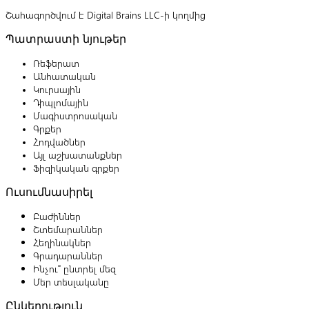
Շահագործվում է Digital Brains LLC-ի կողմից
Պատրաստի նյութեր
Ռեֆերատ
Անհատական
Կուրսային
Դիպլոմային
Մագիստրոսական
Գրքեր
Հոդվածներ
Այլ աշխատանքներ
Ֆիզիկական գրքեր
Ուսումնասիրել
Բաժիններ
Շտեմարաններ
Հեղինակներ
Գրադարաններ
Ինչու՞ ընտրել մեզ
Մեր տեսլականը
Ընկերություն