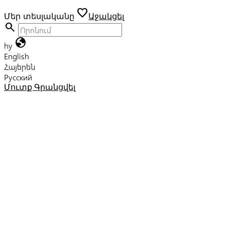
favorite
Մեր տեսլականը
Աջակցել
search
globe
hy
English
Հայերեն
Русский
Մուտք
Գրանցվել