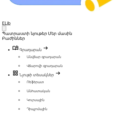
Your Company
ELib
Open main menu
Պատրաստի նյութեր
Մեր մասին
Բաժիններ
book_ribbon
arrow_right_alt
Գրադարան
Անվճար գրադարան
Վճարովի գրադարան
grid_view
arrow_right_alt
Նյութի տեսակներ
Ռեֆերատ
Անհատական
Կուրսային
Դիպլոմային