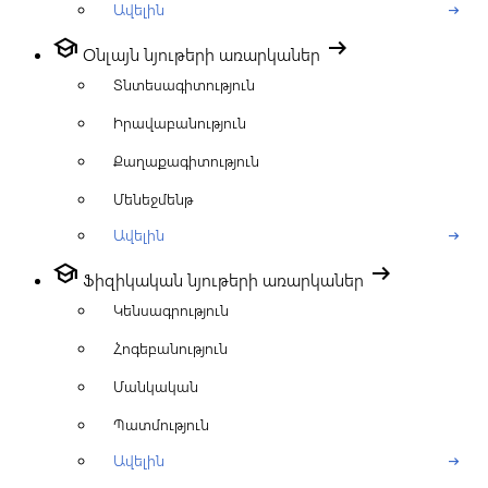
Ավելին
arrow_right_alt
school
arrow_right_alt
Օնլայն նյութերի առարկաներ
Տնտեսագիտություն
Իրավաբանություն
Քաղաքագիտություն
Մենեջմենթ
Ավելին
arrow_right_alt
school
arrow_right_alt
Ֆիզիկական նյութերի առարկաներ
Կենսագրություն
Հոգեբանություն
Մանկական
Պատմություն
Ավելին
arrow_right_alt