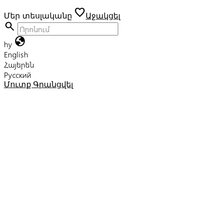
favorite
Մեր տեսլականը
Աջակցել
search
globe
hy
English
Հայերեն
Русский
Մուտք
Գրանցվել