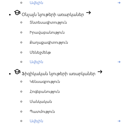
Ավելին
arrow_right_alt
school
arrow_right_alt
Օնլայն նյութերի առարկաներ
Տնտեսագիտություն
Իրավաբանություն
Քաղաքագիտություն
Մենեջմենթ
Ավելին
arrow_right_alt
school
arrow_right_alt
Ֆիզիկական նյութերի առարկաներ
Կենսագրություն
Հոգեբանություն
Մանկական
Պատմություն
Ավելին
arrow_right_alt