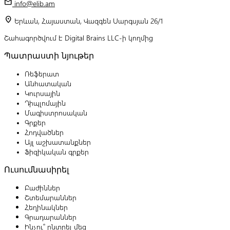
mail
info@elib.am
location_on
Երևան, Հայաստան, Վազգեն Սարգսյան 26/1
Շահագործվում է Digital Brains LLC-ի կողմից
Պատրաստի նյութեր
Ռեֆերատ
Անհատական
Կուրսային
Դիպլոմային
Մագիստրոսական
Գրքեր
Հոդվածներ
Այլ աշխատանքներ
Ֆիզիկական գրքեր
Ուսումնասիրել
Բաժիններ
Շտեմարաններ
Հեղինակներ
Գրադարաններ
Ինչու՞ ընտրել մեզ