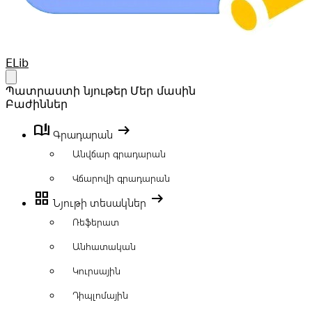
Your Company
ELib
Open main menu
Պատրաստի նյութեր
Մեր մասին
Բաժիններ
book_ribbon
arrow_right_alt
Գրադարան
Անվճար գրադարան
Վճարովի գրադարան
grid_view
arrow_right_alt
Նյութի տեսակներ
Ռեֆերատ
Անհատական
Կուրսային
Դիպլոմային