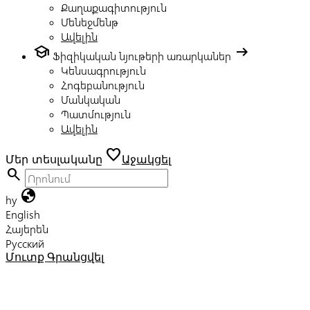
Քաղաքագիտություն
Մենեջմենթ
Ավելին
school
arrow_right_alt
Ֆիզիկական նյութերի առարկաներ
Կենսագրություն
Հոգեբանություն
Մանկական
Պատմություն
Ավելին
favorite
Մեր տեսլականը
Աջակցել
search
globe
hy
English
Հայերեն
Русский
Մուտք
Գրանցվել