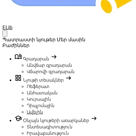
Your Company
ELib
Open main menu
Պատրաստի նյութեր
Մեր մասին
Բաժիններ
book_ribbon
arrow_right_alt
Գրադարան
Անվճար գրադարան
Վճարովի գրադարան
grid_view
arrow_right_alt
Նյութի տեսակներ
Ռեֆերատ
Անհատական
Կուրսային
Դիպլոմային
Ավելին
school
arrow_right_alt
Օնլայն նյութերի առարկաներ
Տնտեսագիտություն
Իրավաբանություն