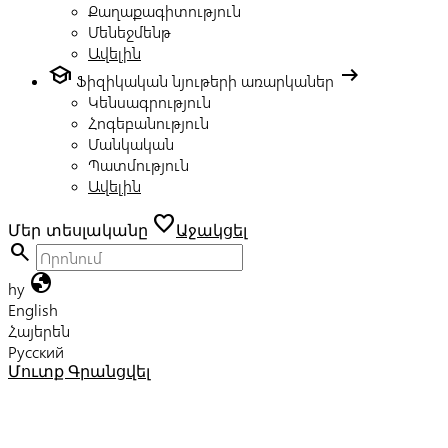
Քաղաքագիտություն
Մենեջմենթ
Ավելին
school
arrow_right_alt
Ֆիզիկական նյութերի առարկաներ
Կենսագրություն
Հոգեբանություն
Մանկական
Պատմություն
Ավելին
favorite
Մեր տեսլականը
Աջակցել
search
globe
hy
English
Հայերեն
Русский
Մուտք
Գրանցվել