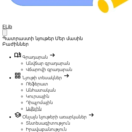
Your Company
ELib
Open main menu
Պատրաստի նյութեր
Մեր մասին
Բաժիններ
book_ribbon
arrow_right_alt
Գրադարան
Անվճար գրադարան
Վճարովի գրադարան
grid_view
arrow_right_alt
Նյութի տեսակներ
Ռեֆերատ
Անհատական
Կուրսային
Դիպլոմային
Ավելին
school
arrow_right_alt
Օնլայն նյութերի առարկաներ
Տնտեսագիտություն
Իրավաբանություն