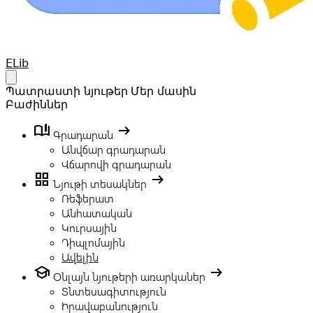
Your Company
ELib
Open main menu
Պատրաստի նյութեր
Մեր մասին
Բաժիններ
book_ribbon
arrow_right_alt
Գրադարան
Անվճար գրադարան
Վճարովի գրադարան
grid_view
arrow_right_alt
Նյութի տեսակներ
Ռեֆերատ
Անհատական
Կուրսային
Դիպլոմային
Ավելին
school
arrow_right_alt
Օնլայն նյութերի առարկաներ
Տնտեսագիտություն
Իրավաբանություն