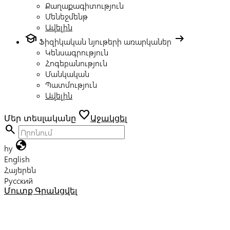
Քաղաքագիտություն
Մենեջմենթ
Ավելին
school
arrow_right_alt
Ֆիզիկական նյութերի առարկաներ
Կենսագրություն
Հոգեբանություն
Մանկական
Պատմություն
Ավելին
favorite
Մեր տեսլականը
Աջակցել
search
globe
hy
English
Հայերեն
Русский
Մուտք
Գրանցվել