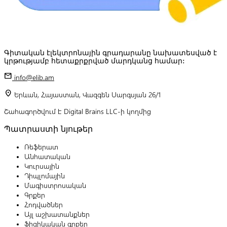
Գիտական էլեկտրոնային գրադարանը նախատեսված է
կրթությամբ հետաքրքրված մարդկանց համար:
mail
info@elib.am
location_on
Երևան, Հայաստան, Վազգեն Սարգսյան 26/1
Շահագործվում է Digital Brains LLC-ի կողմից
Պատրաստի նյութեր
Ռեֆերատ
Անհատական
Կուրսային
Դիպլոմային
Մագիստրոսական
Գրքեր
Հոդվածներ
Այլ աշխատանքներ
Ֆիզիկական գրքեր