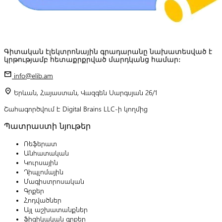
Գիտական էլեկտրոնային գրադարանը նախատեսված է
կրթությամբ հետաքրքրված մարդկանց համար:
mail
info@elib.am
location_on
Երևան, Հայաստան, Վազգեն Սարգսյան 26/1
Շահագործվում է Digital Brains LLC-ի կողմից
Պատրաստի նյութեր
Ռեֆերատ
Անհատական
Կուրսային
Դիպլոմային
Մագիստրոսական
Գրքեր
Հոդվածներ
Այլ աշխատանքներ
Ֆիզիկական գրքեր