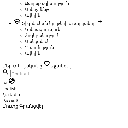
Քաղաքագիտություն
Մենեջմենթ
Ավելին
school
arrow_right_alt
Ֆիզիկական նյութերի առարկաներ
Կենսագրություն
Հոգեբանություն
Մանկական
Պատմություն
Ավելին
favorite
Մեր տեսլականը
Աջակցել
search
globe
hy
English
Հայերեն
Русский
Մուտք
Գրանցվել