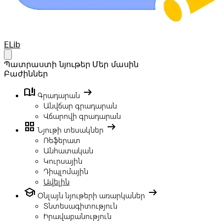
Your Company
ELib
Open main menu
Պատրաստի նյութեր
Մեր մասին
Բաժիններ
book_ribbon
arrow_right_alt
Գրադարան
Անվճար գրադարան
Վճարովի գրադարան
grid_view
arrow_right_alt
Նյութի տեսակներ
Ռեֆերատ
Անհատական
Կուրսային
Դիպլոմային
Ավելին
school
arrow_right_alt
Օնլայն նյութերի առարկաներ
Տնտեսագիտություն
Իրավաբանություն