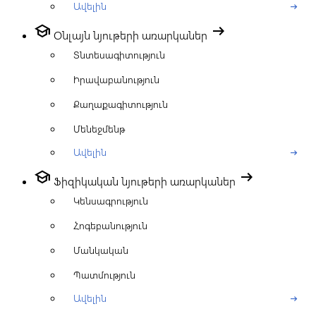
Ավելին
arrow_right_alt
school
arrow_right_alt
Օնլայն նյութերի առարկաներ
Տնտեսագիտություն
Իրավաբանություն
Քաղաքագիտություն
Մենեջմենթ
Ավելին
arrow_right_alt
school
arrow_right_alt
Ֆիզիկական նյութերի առարկաներ
Կենսագրություն
Հոգեբանություն
Մանկական
Պատմություն
Ավելին
arrow_right_alt