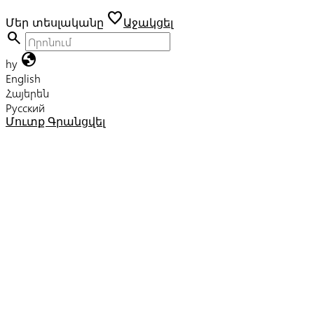
favorite
Մեր տեսլականը
Աջակցել
search
globe
hy
English
Հայերեն
Русский
Մուտք
Գրանցվել