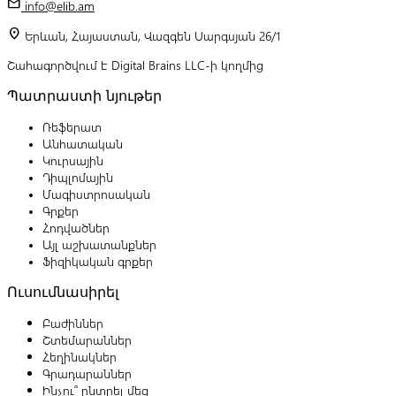
mail
info@elib.am
location_on
Երևան, Հայաստան, Վազգեն Սարգսյան 26/1
Շահագործվում է Digital Brains LLC-ի կողմից
Պատրաստի նյութեր
Ռեֆերատ
Անհատական
Կուրսային
Դիպլոմային
Մագիստրոսական
Գրքեր
Հոդվածներ
Այլ աշխատանքներ
Ֆիզիկական գրքեր
Ուսումնասիրել
Բաժիններ
Շտեմարաններ
Հեղինակներ
Գրադարաններ
Ինչու՞ ընտրել մեզ