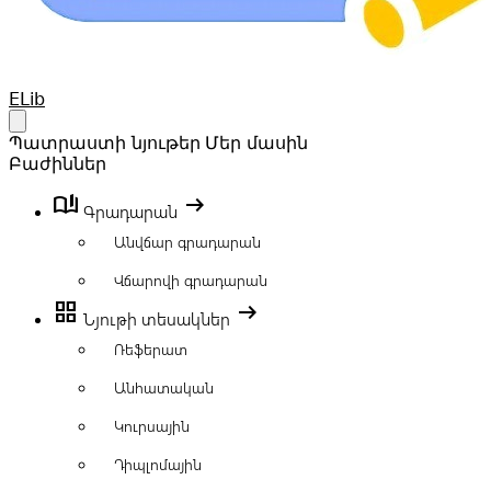
Your Company
ELib
Open main menu
Պատրաստի նյութեր
Մեր մասին
Բաժիններ
book_ribbon
arrow_right_alt
Գրադարան
Անվճար գրադարան
Վճարովի գրադարան
grid_view
arrow_right_alt
Նյութի տեսակներ
Ռեֆերատ
Անհատական
Կուրսային
Դիպլոմային