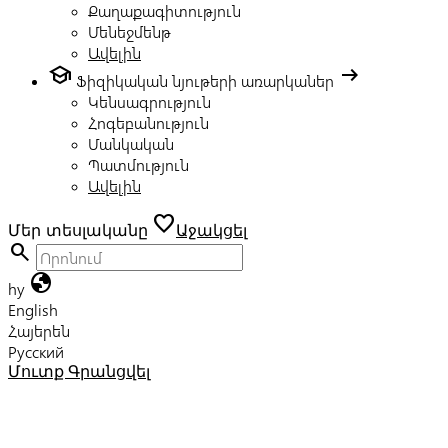
Քաղաքագիտություն
Մենեջմենթ
Ավելին
school
arrow_right_alt
Ֆիզիկական նյութերի առարկաներ
Կենսագրություն
Հոգեբանություն
Մանկական
Պատմություն
Ավելին
favorite
Մեր տեսլականը
Աջակցել
search
globe
hy
English
Հայերեն
Русский
Մուտք
Գրանցվել