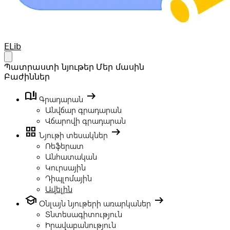
Your Company
ELib
Open main menu
Պատրաստի նյութեր
Մեր մասին
Բաժիններ
book_ribbon
arrow_right_alt
Գրադարան
Անվճար գրադարան
Վճարովի գրադարան
grid_view
arrow_right_alt
Նյութի տեսակներ
Ռեֆերատ
Անհատական
Կուրսային
Դիպլոմային
Ավելին
school
arrow_right_alt
Օնլայն նյութերի առարկաներ
Տնտեսագիտություն
Իրավաբանություն