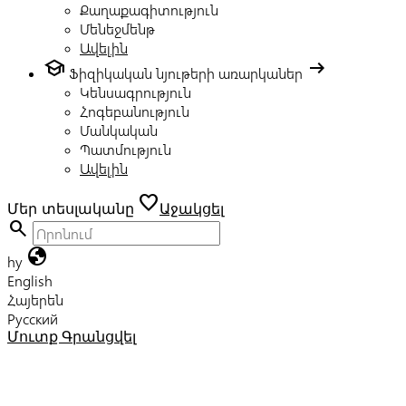
Քաղաքագիտություն
Մենեջմենթ
Ավելին
school
arrow_right_alt
Ֆիզիկական նյութերի առարկաներ
Կենսագրություն
Հոգեբանություն
Մանկական
Պատմություն
Ավելին
favorite
Մեր տեսլականը
Աջակցել
search
globe
hy
English
Հայերեն
Русский
Մուտք
Գրանցվել