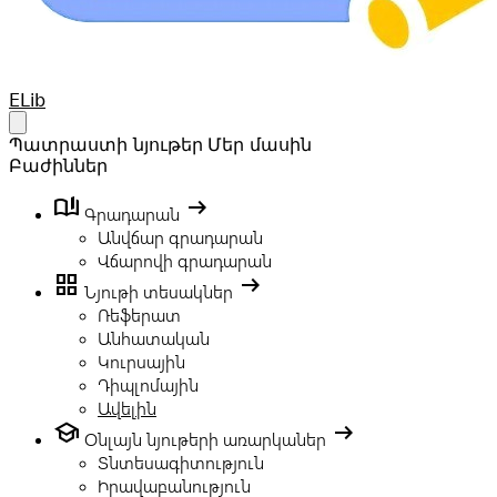
Your Company
ELib
Open main menu
Պատրաստի նյութեր
Մեր մասին
Բաժիններ
book_ribbon
arrow_right_alt
Գրադարան
Անվճար գրադարան
Վճարովի գրադարան
grid_view
arrow_right_alt
Նյութի տեսակներ
Ռեֆերատ
Անհատական
Կուրսային
Դիպլոմային
Ավելին
school
arrow_right_alt
Օնլայն նյութերի առարկաներ
Տնտեսագիտություն
Իրավաբանություն