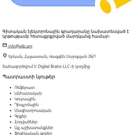
Գիտական էլեկտրոնային գրադարանը նախատեսված է
կրթությամբ հետաքրքրված մարդկանց համար:
mail
info@elib.am
location_on
Երևան, Հայաստան, Վազգեն Սարգսյան 26/1
Շահագործվում է Digital Brains LLC-ի կողմից
Պատրաստի նյութեր
Ռեֆերատ
Անհատական
Կուրսային
Դիպլոմային
Մագիստրոսական
Գրքեր
Հոդվածներ
Այլ աշխատանքներ
Ֆիզիկական գրքեր